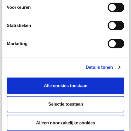
Voorkeuren
verplichtingen gelden ten aanzien van een
datalek? Ook de aanvullende verplichtingen
Statistieken
die volgen uit de beleidsregels van de
toezichthouders en de praktijk rondom het
Marketing
melden van een datalek bij de Autoriteit
Persoonsgegevens zullen worden
Details tonen
besproken. Verder komen andere relevante
factoren, zoals het doen van aangifte, het te
Alle cookies toestaan
woord staan van de pers en de
mogelijkheden om voor te bereiden op een
Selectie toestaan
datalek tijdens deze cursus uitgebreid aan
bod. De besproken theorie zal in deze cursus
Alleen noodzakelijke cookies