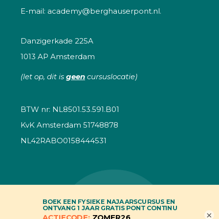
E-mail:
academy@berghauserpont.nl.
Danzigerkade 225A
1013 AP Amsterdam
(let op, dit is
geen
cursuslocatie)
BTW nr: NL8501.53.591.B01
KvK Amsterdam 51748878
NL42RABO0158444531
© 2026
PONT Academy
×