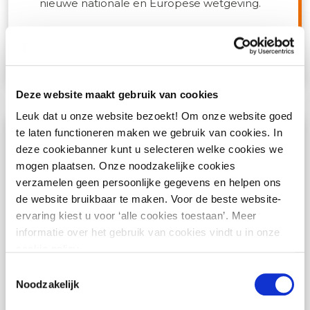
nieuwe nationale en Europese wetgeving.
Cursus informatie
Deze website maakt gebruik van cookies
Leuk dat u onze website bezoekt! Om onze website goed
te laten functioneren maken we gebruik van cookies. In
Datalekken: voorbereiden, herkennen
deze cookiebanner kunt u selecteren welke cookies we
en reageren - Alleen als Incompany
mogen plaatsen. Onze noodzakelijke cookies
verzamelen geen persoonlijke gegevens en helpen ons
onbekend
de website bruikbaar te maken. Voor de beste website-
ervaring kiest u voor ‘alle cookies toestaan’. Meer
informatie over het gebruik van cookies vindt u in onze
Tijdens deze cursus wordt de huidige stand
cookie policy.
van zaken ten aanzien van de meldplicht
Toestemmingsselectie
datalekken behandeld. Wat precies
Noodzakelijk
kwalificeert een datalek en welke wettelijke