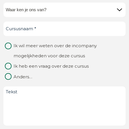
Waar
ken
Cursusnaam
(Vereist)
je
ons
Waarom
Ik wil meer weten over de incompany
van?
contact
mogelijkheden voor deze cursus
(Vereist)
Ik heb een vraag over deze cursus
Anders…
Bericht