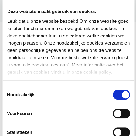
Deze website maakt gebruik van cookies
Leuk dat u onze website bezoekt! Om onze website goed
te laten functioneren maken we gebruik van cookies. In
deze cookiebanner kunt u selecteren welke cookies we
mogen plaatsen. Onze noodzakelijke cookies verzamelen
geen persoonlijke gegevens en helpen ons de website
Ook interessant voor jou
bruikbaar te maken. Voor de beste website-ervaring kiest
u voor ‘alle cookies toestaan’. Meer informatie over het
HAMIL voor gemeenten – Handhaving Milieu
gebruik van cookies vindt u in onze cookie policy.
2 september 2026
utrecht
Toestemmingsselectie
Noodzakelijk
Basiscursus Omgevingswet: inhoud en
Voorkeuren
systematiek
Statistieken