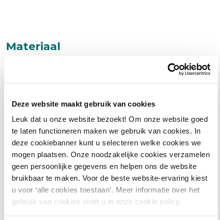
Materiaal
• Digitale hand-outs en eventueel aanvullend digitaal
materiaal
Deze website maakt gebruik van cookies
• Toegang tot de gehele
digitale kennisbank van PONT
Leuk dat u onze website bezoekt! Om onze website goed
te laten functioneren maken we gebruik van cookies. In
| Omgeving
tot een maand na de cursus
deze cookiebanner kunt u selecteren welke cookies we
mogen plaatsen. Onze noodzakelijke cookies verzamelen
Hiermee krijgt u toegang tot het dossier met alle
geen persoonlijke gegevens en helpen ons de website
bruikbaar te maken. Voor de beste website-ervaring kiest
relevante achtergrondinformatie rondom uw cursus. Zo
u voor ‘alle cookies toestaan’. Meer informatie over het
kunt u voor, tijdens en na de cursus continu leren over
gebruik van cookies vindt u in onze cookie policy.
dit onderwerp.