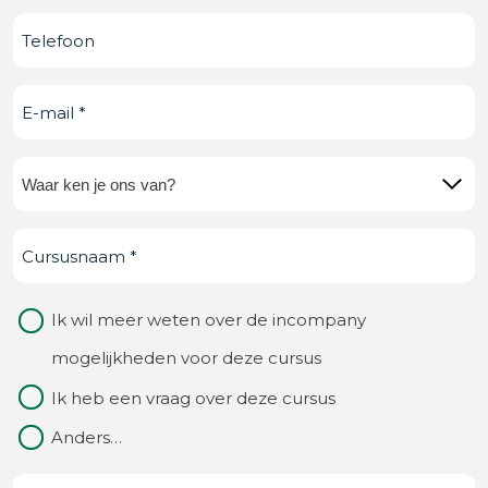
Telefoonnummer
E-
mail
(Vereist)
Waar
ken
Cursusnaam
(Vereist)
je
ons
Waarom
Ik wil meer weten over de incompany
van?
contact
mogelijkheden voor deze cursus
(Vereist)
Ik heb een vraag over deze cursus
Anders…