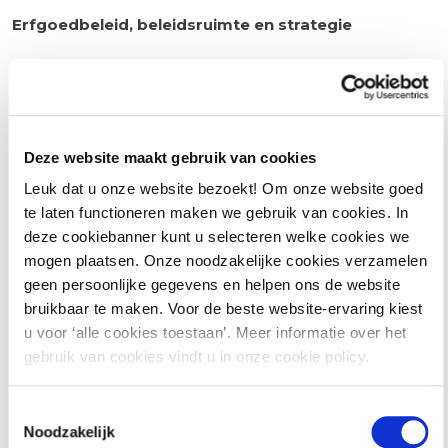
Erfgoedbeleid, beleidsruimte en strategie
Wat is ‘cultureel erfgoed’?
Bredere definitie
Deze website maakt gebruik van cookies
Erfgoedwet en Omgevingswet: Beleidsruimte en
Leuk dat u onze website bezoekt! Om onze website goed
strategie
te laten functioneren maken we gebruik van cookies. In
Proces van Archeologische Monumentenzorg
deze cookiebanner kunt u selecteren welke cookies we
mogen plaatsen. Onze noodzakelijke cookies verzamelen
Proces van erfgoedzorg
geen persoonlijke gegevens en helpen ons de website
Inzetten op het benutten van erfgoed en
bruikbaar te maken. Voor de beste website-ervaring kiest
u voor ‘alle cookies toestaan’. Meer informatie over het
waardecreatie
gebruik van cookies vindt u in onze cookie policy.
Anders (samen)werken
Gedachtegoed verdrag van Faro,
Toestemmingsselectie
Noodzakelijk
Integraal werken vanuit de kracht van erfgoed