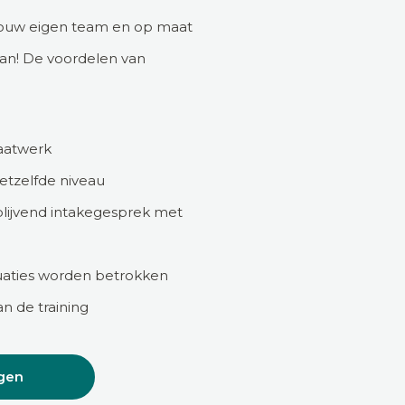
 jouw eigen team en op maat
kan! De voordelen van
maatwerk
hetzelfde niveau
blijvend intakegesprek met
ituaties worden betrokken
n de training
gen