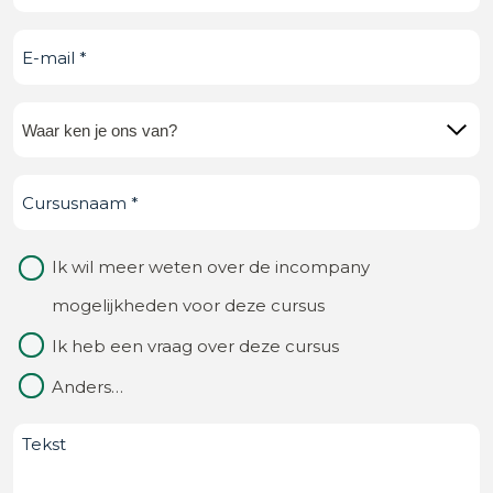
E-
mail
(Vereist)
Waar
ken
Cursusnaam
(Vereist)
je
ons
Waarom
Ik wil meer weten over de incompany
van?
contact
mogelijkheden voor deze cursus
(Vereist)
Ik heb een vraag over deze cursus
Anders…
Bericht