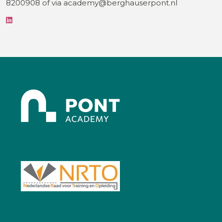
8200908 of via academy@berghauserpont.nl