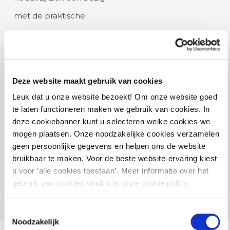
met de praktische
toepassing van de Wet
goed verhuurderschap,
zowel in de handhaving
Deze website maakt gebruik van cookies
als het opstellen van
Leuk dat u onze website bezoekt! Om onze website goed
beleid en geeft zij hier
te laten functioneren maken we gebruik van cookies. In
deze cookiebanner kunt u selecteren welke cookies we
regelmatig cursussen
mogen plaatsen. Onze noodzakelijke cookies verzamelen
over.
geen persoonlijke gegevens en helpen ons de website
bruikbaar te maken. Voor de beste website-ervaring kiest
u voor ‘alle cookies toestaan’. Meer informatie over het
gebruik van cookies vindt u in onze cookie policy.
Toestemmingsselectie
Noodzakelijk