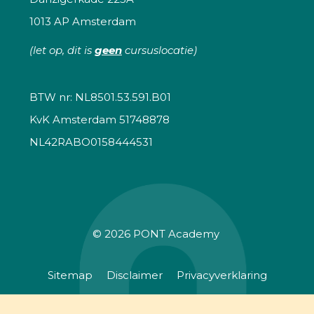
1013 AP Amsterdam
(let op, dit is
geen
cursuslocatie)
BTW nr: NL8501.53.591.B01
KvK Amsterdam 51748878
NL42RABO0158444531
© 2026
PONT Academy
Sitemap
Disclaimer
Privacyverklaring
Algemene voorwaarden