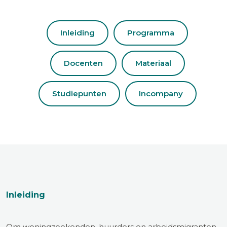
Inleiding
Programma
Docenten
Materiaal
Studiepunten
Incompany
Inleiding
Om woningzoekenden, huurders en arbeidsmigranten