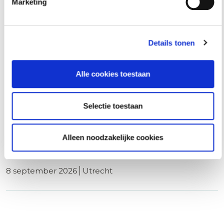
8 september 2026
rotterdam
Marketing
Details tonen
Basiscursus Omgevingsvergunning
Omgevingswet
Alle cookies toestaan
8 september 2026
utrecht
Selectie toestaan
ABW1 Omgevingswet (Ambtenaar Bouw- en
Alleen noodzakelijke cookies
Woningtoezicht)
8 september 2026
utrecht