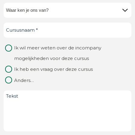
Waar
ken
Cursusnaam
(Vereist)
je
ons
Waarom
Ik wil meer weten over de incompany
van?
contact
mogelijkheden voor deze cursus
(Vereist)
Ik heb een vraag over deze cursus
Anders…
Bericht