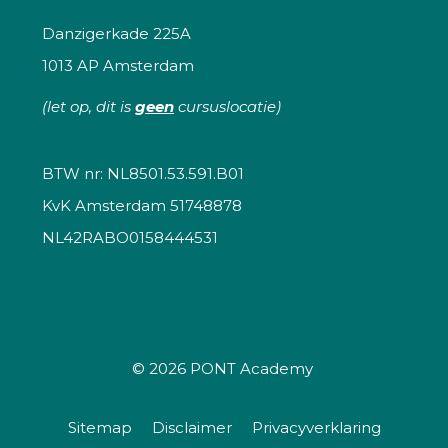
Danzigerkade 225A
1013 AP Amsterdam
(let op, dit is
geen
cursuslocatie)
BTW nr: NL8501.53.591.B01
KvK Amsterdam 51748878
NL42RABO0158444531
© 2026
PONT Academy
Sitemap
Disclaimer
Privacyverklaring