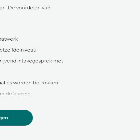
kan! De voordelen van
maatwerk
hetzelfde niveau
blijvend intakegesprek met
ituaties worden betrokken
n de training
gen