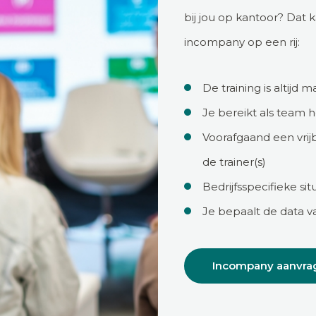
bij jou op kantoor? Dat 
incompany op een rij:
De training is altijd 
Je bereikt als team 
Voorafgaand een vrij
de trainer(s)
Bedrijfsspecifieke s
Je bepaalt de data va
Incompany aanvra