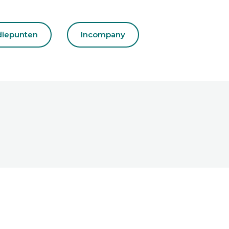
diepunten
Incompany