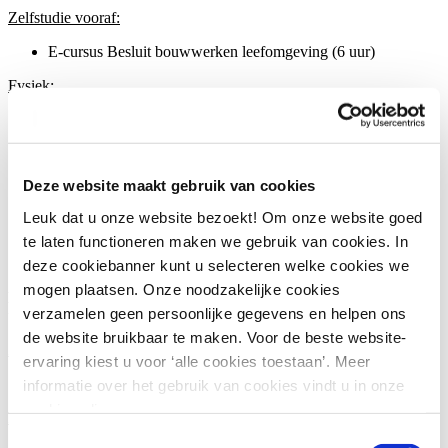
Zelfstudie vooraf:
E-cursus Besluit bouwwerken leefomgeving (6 uur)
Fysiek:
Bouwactiviteit: technisch of ruimtelijk?
Vergunningplichten en vergunningvrij
Projectbesluit: procedure en werking
Strategische keuzes in projectfasering en procedures
Deze website maakt gebruik van cookies
Afstemming met bevoegd gezag en participatie
Regels in omgevingsplan en omgevingsverordening
Leuk dat u onze website bezoekt! Om onze website goed
OPA of BOPA?
te laten functioneren maken we gebruik van cookies. In
Casus: tijdelijke bouw in natuurgebied vs. definitieve
infrastructuur
deze cookiebanner kunt u selecteren welke cookies we
mogen plaatsen. Onze noodzakelijke cookies
Dag
8: Financieel-juridische spelregels
- Johan Kraan en Thomas
verzamelen geen persoonlijke gegevens en helpen ons
van Oosten
de website bruikbaar te maken. Voor de beste website-
Zelfstudie vooraf:
ervaring kiest u voor ‘alle cookies toestaan’. Meer
E-cursus Grondbeleid Omgevingswet (5 uur)
informatie over het gebruik van cookies vindt u in onze
cookie policy.
Fysiek:
Toestemmingsselectie