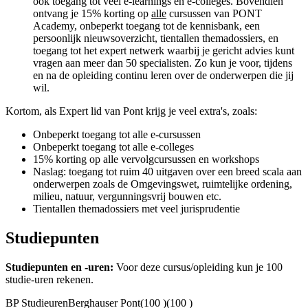
ook toegang tot veel e-learnings en e-colleges. Bovendien
ontvang je 15% korting op
alle
cursussen van PONT
Academy, onbeperkt toegang tot de kennisbank, een
persoonlijk nieuwsoverzicht, tientallen themadossiers, en
toegang tot het expert netwerk waarbij je gericht advies kunt
vragen aan meer dan 50 specialisten. Zo kun je voor, tijdens
en na de opleiding continu leren over de onderwerpen die jij
wil.
Kortom, als Expert lid van Pont krijg je veel extra's, zoals:
Onbeperkt toegang tot alle e-cursussen
Onbeperkt toegang tot alle e-colleges
15% korting op alle vervolgcursussen en workshops
Naslag: toegang tot ruim 40 uitgaven over een breed scala aan
onderwerpen zoals de Omgevingswet, ruimtelijke ordening,
milieu, natuur, vergunningsvrij bouwen etc.
Tientallen themadossiers met veel jurisprudentie
Studiepunten
Studiepunten en -uren:
Voor deze cursus/opleiding kun je
100
studie-uren rekenen.
BP Studieuren
Berghauser Pont
(100 )
(100 )