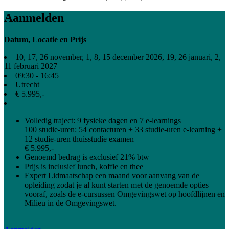
Aanmelden
Datum, Locatie en Prijs
10, 17, 26 november, 1, 8, 15 december 2026, 19, 26 januari, 2,
11 februari 2027
09:30 - 16:45
Utrecht
€ 5.995,-
Volledig traject: 9 fysieke dagen en 7 e-learnings
100 studie-uren: 54 contacturen + 33 studie-uren e-learning +
12 studie-uren thuisstudie examen
€ 5.995,-
Genoemd bedrag is exclusief 21% btw
Prijs is inclusief lunch, koffie en thee
Expert Lidmaatschap een maand voor aanvang van de
opleiding zodat je al kunt starten met de genoemde opties
vooraf, zoals de e-cursussen Omgevingswet op hoofdlijnen en
Milieu in de Omgevingswet.