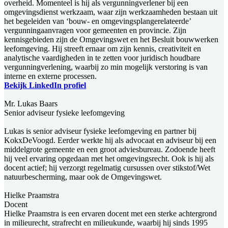
overheid. Momenteel is hij als vergunningverlener bij een
omgevingsdienst werkzaam, waar zijn werkzaamheden bestaan uit
het begeleiden van ‘bouw- en omgevingsplangerelateerde’
vergunningaanvragen voor gemeenten en provincie. Zijn
kennisgebieden zijn de Omgevingswet en het Besluit bouwwerken
leefomgeving. Hij streeft ernaar om zijn kennis, creativiteit en
analytische vaardigheden in te zetten voor juridisch houdbare
vergunningverlening, waarbij zo min mogelijk verstoring is van
interne en externe processen.
Bekijk LinkedIn profiel
Mr. Lukas Baars
Senior adviseur fysieke leefomgeving
Lukas is senior adviseur fysieke leefomgeving en partner bij
KokxDeVoogd. Eerder werkte hij als advocaat en adviseur bij een
middelgrote gemeente en een groot adviesbureau. Zodoende heeft
hij veel ervaring opgedaan met het omgevingsrecht. Ook is hij als
docent actief; hij verzorgt regelmatig cursussen over stikstof/Wet
natuurbescherming, maar ook de Omgevingswet.
Hielke Praamstra
Docent
Hielke Praamstra is een ervaren docent met een sterke achtergrond
in milieurecht, strafrecht en milieukunde, waarbij hij sinds 1995