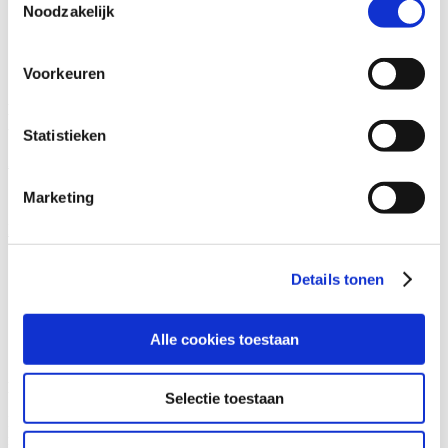
Grondbeleid en grondexploitatie: balans en uitvoering
Noodzakelijk
Van planning tot financiële borging: grip op
projectontwikkeling
Mogelijkheden kostenverhaal binnen de Omgevingswet
Voorkeuren
Publiekrechtelijk versus privaatrechtelijk kader
Dag
9: Strategie & samenwerking: hoe projecten wél doorgaan
- Judith Woolderink
Statistieken
Zelfstudie vooraf:
E-cursus Hoe werkt participatie? (3 uur)
Marketing
Fysiek:
Slim plannen binnen juridische kaders
Details tonen
Samenwerking met bevoegd gezag, omgevingsdiensten,
waterschappen
Rollen van adviseurs en projectjuristen
Afsluitende praktijkcase
Alle cookies toestaan
Na afloop: via intervisie reflectie op eigen casussen
Dag 10: Examen
Selectie toestaan
De opleiding wordt afgesloten met een praktijkexamen met open en
meerkeuzevragen, waarbij getoetst wordt of je de stof goed hebt