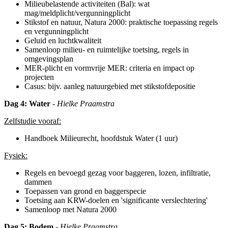
Milieubelastende activiteiten (Bal): wat
mag/meldplicht/vergunningplicht
Stikstof en natuur, Natura 2000: praktische toepassing regels
en vergunningplicht
Geluid en luchtkwaliteit
Samenloop milieu- en ruimtelijke toetsing, regels in
omgevingsplan
MER-plicht en vormvrije MER: criteria en impact op
projecten
Casus: bijv. aanleg natuurgebied met stikstofdepositie
Dag
4: Water
- Hielke Praamstra
Zelfstudie vooraf:
Handboek Milieurecht, hoofdstuk Water (1 uur)
Fysiek:
Regels en bevoegd gezag voor baggeren, lozen, infiltratie,
dammen
Toepassen van grond en baggerspecie
Toetsing aan KRW-doelen en 'significante verslechtering'
Samenloop met Natura 2000
Dag
5: Bodem
- Hielke Praamstra