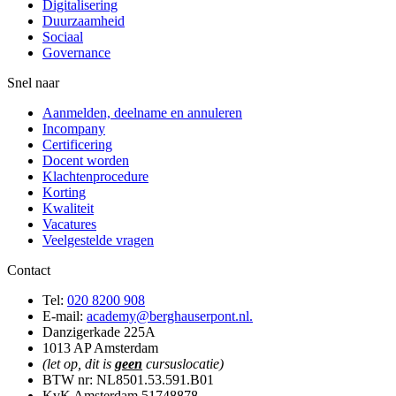
Digitalisering
Duurzaamheid
Sociaal
Governance
Snel naar
Aanmelden, deelname en annuleren
Incompany
Certificering
Docent worden
Klachtenprocedure
Korting
Kwaliteit
Vacatures
Veelgestelde vragen
Contact
Tel:
020 8200 908
E-mail:
academy@berghauserpont.nl.
Danzigerkade 225A
1013 AP Amsterdam
(let op, dit is
geen
cursuslocatie)
BTW nr: NL8501.53.591.B01
KvK Amsterdam 51748878