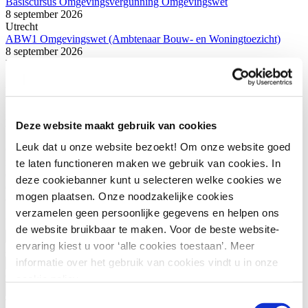
Basiscursus Omgevingsvergunning Omgevingswet
8 september 2026
Utrecht
ABW1 Omgevingswet (Ambtenaar Bouw- en Woningtoezicht)
8 september 2026
Utrecht
Meer weten?
Heb je nog vragen of wil je deze cursus incompany volgen?
Deze website maakt gebruik van cookies
Leuk dat u onze website bezoekt! Om onze website goed
Of wil je persoonlijk studieadvies? We vertellen je graag wat de
mogelijkheden zijn. Via onderstaand contactformulier kun je contact
te laten functioneren maken we gebruik van cookies. In
opnemen met onze klantenservice of ons salesteam. Wil je direct
deze cookiebanner kunt u selecteren welke cookies we
contact met de betreffende programmamanager? Bekijk dan de
mogen plaatsen. Onze noodzakelijke cookies
contactgegevens rechts.
verzamelen geen persoonlijke gegevens en helpen ons
Voornaam
(Vereist)
de website bruikbaar te maken. Voor de beste website-
ervaring kiest u voor ‘alle cookies toestaan’. Meer
Achternaam
(Vereist)
informatie over het gebruik van cookies vindt u in onze
Organisatie
(Vereist)
cookie policy.
Toestemmingsselectie
Telefoonnummer