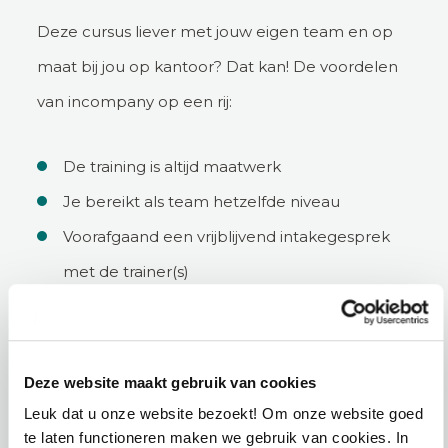
Deze cursus liever met jouw eigen team en op
maat bij jou op kantoor? Dat kan! De voordelen
van incompany op een rij:
De training is altijd maatwerk
Je bereikt als team hetzelfde niveau
Voorafgaand een vrijblijvend intakegesprek
met de trainer(s)
Bedrijfsspecifieke situaties worden betrokken
Je bepaalt de data van de training
Deze website maakt gebruik van cookies
Leuk dat u onze website bezoekt! Om onze website goed
Incompany aanvragen
te laten functioneren maken we gebruik van cookies. In