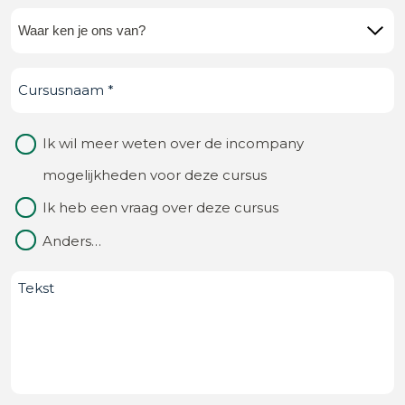
Waar
ken
Cursusnaam
(Vereist)
je
ons
Waarom
Ik wil meer weten over de incompany
van?
contact
mogelijkheden voor deze cursus
(Vereist)
Ik heb een vraag over deze cursus
Anders…
Bericht