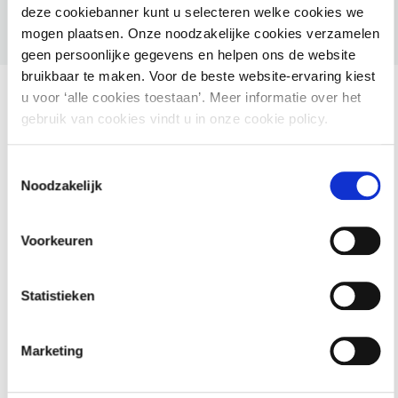
deze cookiebanner kunt u selecteren welke cookies we
mogen plaatsen. Onze noodzakelijke cookies verzamelen
geen persoonlijke gegevens en helpen ons de website
bruikbaar te maken. Voor de beste website-ervaring kiest
u voor ‘alle cookies toestaan’. Meer informatie over het
gebruik van cookies vindt u in onze cookie policy.
Ook interessant voor jou
Toestemmingsselectie
Noodzakelijk
HAMIL voor gemeenten – Handhaving Milieu
Voorkeuren
2 september 2026
utrecht
Statistieken
Basiscursus Omgevingswet: inhoud en
Marketing
systematiek