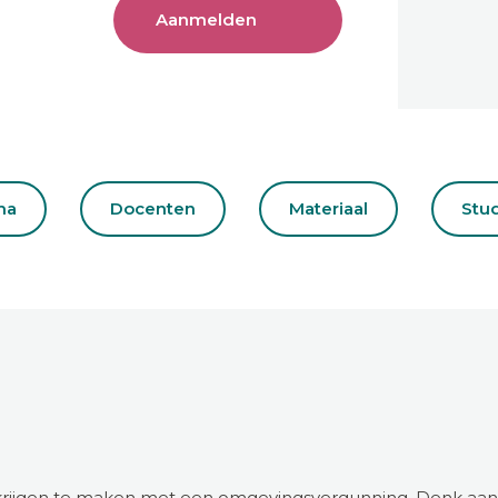
Aanmelden
ma
Docenten
Materiaal
Stu
n krijgen te maken met een omgevingsvergunning. Denk aan 