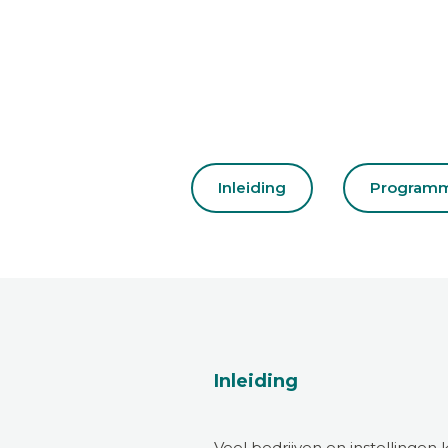
Inleiding
Program
Inleiding
Veel bedrijven en instellinge