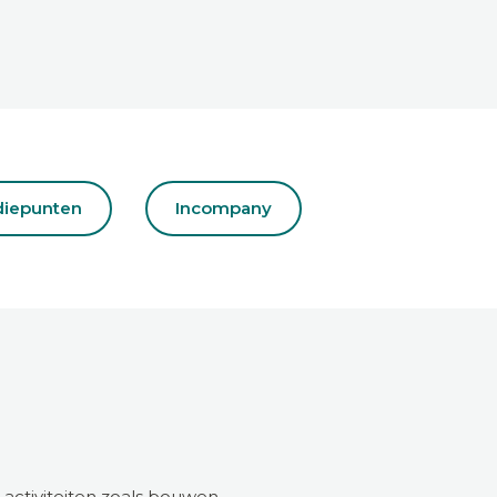
diepunten
Incompany
activiteiten zoals bouwen,