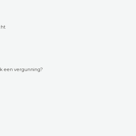
cht
jk een vergunning?