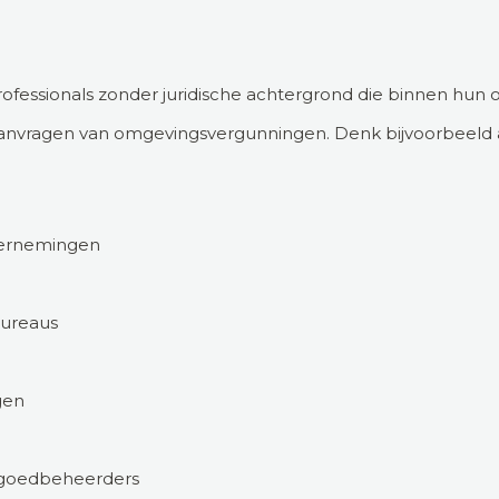
ofessionals zonder juridische achtergrond die binnen hun or
t aanvragen van omgevingsvergunningen. Denk bijvoorbeeld 
dernemingen
bureaus
gen
tgoedbeheerders