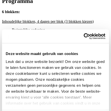
Programma
6 blokken:
Inhoudelijke blokken, 4 dagen per blok (3 blokken kiezen)
Ruimtelijke ordening
Bouwregels
Technische bouwregels
Toezicht en handhaving
Elk blok 1 dag vaardigheden kiezen, 3 dagen totaal
Deze website maakt gebruik van cookies
Vaardigheden
Leuk dat u onze website bezoekt! Om onze website goed
te laten functioneren maken we gebruik van cookies. In
Specialisatie, 2 tot 4 dagen
deze cookiebanner kunt u selecteren welke cookies we
Specialisatie kiezen
mogen plaatsen. Onze noodzakelijke cookies
verzamelen geen persoonlijke gegevens en helpen ons
Blokken
de website bruikbaar te maken. Voor de beste website-
Ruimtelijke ordening
ervaring kiest u voor ‘alle cookies toestaan’. Meer
informatie over het gebruik van cookies vindt u in onze
Verdiepen kennis over ruimtelijke ordening in Omgevingswet
cookie policy.
Verdieping en invulling Omgevingsplan