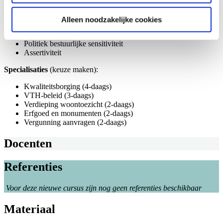
Verdieping zorgplicht
Vaardigheden
(bij elk blok)
Alleen noodzakelijke cookies
Integraal samenwerken
Politiek bestuurlijke sensitiviteit
Assertiviteit
Specialisaties
(keuze maken):
Kwaliteitsborging (4-daags)
VTH-beleid (3-daags)
Verdieping woontoezicht (2-daags)
Erfgoed en monumenten (2-daags)
Vergunning aanvragen (2-daags)
Docenten
Referenties
Voor deze nieuwe cursus zijn nog geen referenties beschikbaar
Materiaal