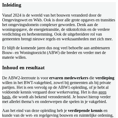
Inleiding
Vanaf 2024 is de wereld van het bouwen veranderd door de
Omgevingswet en Wkb. Ook is door alle grote opgaves en transities
het omgevingsdomein complexer geworden. Denk aan de
woningopgave, de energietransitie, de stikstofcrisis en de verdere
verdichting en herbestemming. Ook de uitgebreidere rol van
gemeenten brengt nieuwe regels en werkzaamheden met zich mee.
Er blijft de komende jaren dus nog veel behoefte aan ambtenaren
Bouw- en Woningtoezicht (ABW) die breder en verder met de
materie willen.
Inhoud en resultaat
De ABW2-leerroute is voor
ervaren medewerkers
die
verdieping
willen in het BWT-vakgebied, zowel bij gemeenten als bij private
partijen. Het is een vervolg op de ABW1-opleiding, of je hebt al
voldoende kennis vergaard door werkervaring. Het is dus
geen
basis
, die wordt als bekend verondersteld. Je bouwt hierop verder
met allerlei thema’s en onderwerpen die spelen in je vakgebied.
Aan het eind van deze opleiding heb je
verdiepende kennis
en
kunde van de wet- en regelgeving bouwen en ruimtelijke ordening,