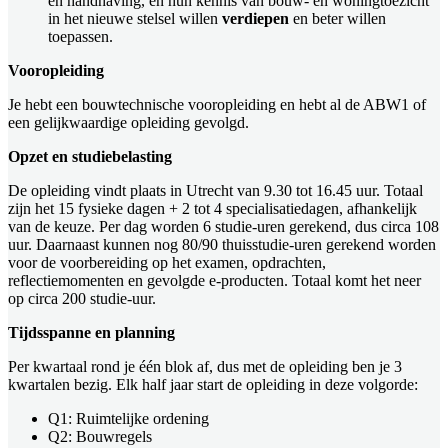
en handhaving, en hun kennis van bouw- en woningtoezicht
in het nieuwe stelsel willen
verdiepen
en beter willen
toepassen.
Vooropleiding
Je hebt een bouwtechnische vooropleiding en hebt al de ABW1 of
een gelijkwaardige opleiding gevolgd.
Opzet en studiebelasting
De opleiding vindt plaats in Utrecht van 9.30 tot 16.45 uur. Totaal
zijn het 15 fysieke dagen + 2 tot 4 specialisatiedagen, afhankelijk
van de keuze. Per dag worden 6 studie-uren gerekend, dus circa 108
uur. Daarnaast kunnen nog 80/90 thuisstudie-uren gerekend worden
voor de voorbereiding op het examen, opdrachten,
reflectiemomenten en gevolgde e-producten. Totaal komt het neer
op circa 200 studie-uur.
Tijdsspanne en planning
Per kwartaal rond je één blok af, dus met de opleiding ben je 3
kwartalen bezig. Elk half jaar start de opleiding in deze volgorde:
Q1: Ruimtelijke ordening
Q2: Bouwregels