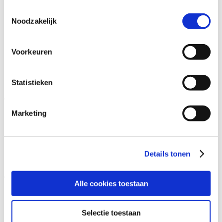
Milieu en natuur in het omgevingsplan
Toestemmingsselectie
Bopa of wijziging omgevingsplan en ETFAL
Noodzakelijk
Bouwregels
Verdieping omgevingsvergunning en andere actualiteiten
Voorkeuren
omgevingsrecht
Vergunningvrij bouwen actualiteiten en jurisprudentie
Procedures vergunningen en kwaliteitsborging bouwen
Statistieken
Duurzaam bouwen en BENG/ZEB
Technische bouwregels BBL
(4 dagen hieruit kiezen)
Marketing
Brandveiligheid
Constructieveiligheid
Gezondheid, energie en duurzaamheid
Geluid, bouwfysica en installaties
Verdieping begrippen en maatwerk
Details tonen
Praktijkcases integraal behandelen
Toezicht en handhaving
Alle cookies toestaan
Update jurisprudentie handhaving
Verdieping dwangsom en bestuursdwang, incl. effectuering
Selectie toestaan
Bestuurlijke boete