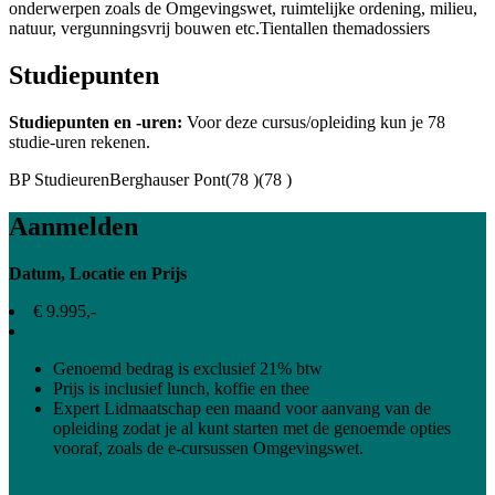
onderwerpen zoals de Omgevingswet, ruimtelijke ordening, milieu,
natuur, vergunningsvrij bouwen etc.Tientallen themadossiers
Studiepunten
Studiepunten en -uren:
Voor deze cursus/opleiding kun je
78
studie-uren rekenen.
BP Studieuren
Berghauser Pont
(78 )
(78 )
Aanmelden
Datum, Locatie en Prijs
€ 9.995,-
Genoemd bedrag is exclusief 21% btw
Prijs is inclusief lunch, koffie en thee
Expert Lidmaatschap een maand voor aanvang van de
opleiding zodat je al kunt starten met de genoemde opties
vooraf, zoals de e-cursussen Omgevingswet.