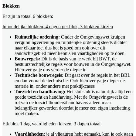
Blokken
Er zijn in totaal 6 blokken:
Inhoudelijke blokken, 4 dagen per blok, 3 blokken kiezen
Ruimtelijke ordening:
Onder de Omgevingswet kruipen
vergunningverlening en ruimtelijke ordening steeds dichter
naar elkaar toe, dus het is goed om ook over dit
aandachtsgebied meer kennis en vaardigheden op te doen
Bouwregels:
Dit is de basis van je werk bij BWT, de
bestuursrechtelijke regels voor bouwen in de Omgevingswet.
Hierover ga je dus verder de diepte in
Technische bouwregels:
Dit gaat over de regels in het BBL
en dan vooral de technische. Ook hierover ga je dieper de
materie in, onder andere met praktijkcases
Toezicht en handhaving:
Het sluitstuk is natuurlijk altijd een
goede toezicht en handhaving. Met de Omgevingswet is de
rol van de toezichthouders/handhavers alleen maar
belangrijker geworden doordat je meer een eigen inschatting
moet maken.
Elk blok 1 dag vaardigheden kiezen, 3 dagen totaal
Vaardigheden
: je al vlieguren hebt gemaakt, kun je ook gaan