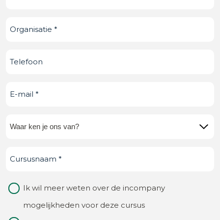
Organisatie
(Vereist)
Telefoonnummer
E-
mail
(Vereist)
Waar
ken
Cursusnaam
(Vereist)
je
ons
Waarom
Ik wil meer weten over de incompany
van?
contact
mogelijkheden voor deze cursus
(Vereist)