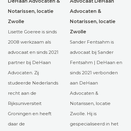
DeHaan Advocaten &
Advocaat DeHaan
Notarissen, locatie
Advocaten &
Zwolle
Notarissen, locatie
Lisette Goeree is sinds
Zwolle
2008 werkzaam als
Sander Fentsahm is
advocaat en sinds 2021
advocaat bij Sander
partner bij DeHaan
Fentsahm | DeHaan en
Advocaten. Zij
sinds 2021 verbonden
studeerde Nederlands
aan DeHaan
recht aan de
Advocaten &
Rijksuniversiteit
Notarissen, locatie
Groningen en heeft
Zwolle. Hij is
daar de
gespecialiseerd in het