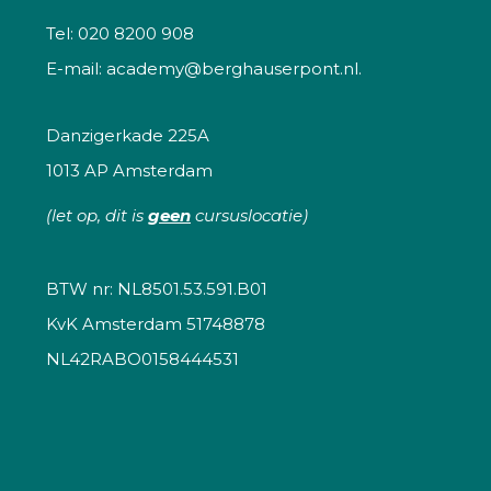
Tel:
020 8200 908
E-mail:
academy@berghauserpont.nl.
Danzigerkade 225A
1013 AP Amsterdam
(let op, dit is
geen
cursuslocatie)
BTW nr: NL8501.53.591.B01
KvK Amsterdam 51748878
NL42RABO0158444531