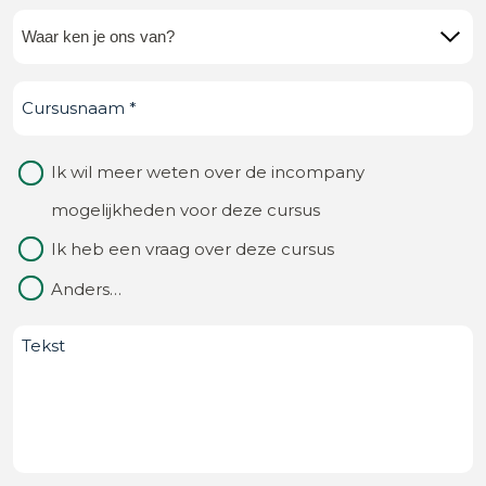
Waar
ken
Cursusnaam
(Vereist)
je
ons
Waarom
Ik wil meer weten over de incompany
van?
contact
mogelijkheden voor deze cursus
(Vereist)
Ik heb een vraag over deze cursus
Anders…
Bericht