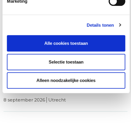
8 september 2026
rotterdam
Marketing
Details tonen
Basiscursus Omgevingsvergunning
Omgevingswet
Alle cookies toestaan
8 september 2026
utrecht
Selectie toestaan
ABW1 Omgevingswet (Ambtenaar Bouw- en
Alleen noodzakelijke cookies
Woningtoezicht)
8 september 2026
utrecht