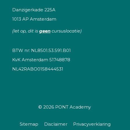
Danzigerkade 225A
1013 AP Amsterdam
(let op, dit is
geen
cursuslocatie)
BTW nr: NL8501.53.591.B01
KvK Amsterdam 51748878
NL42RABO0158444531
© 2026
PONT Academy
Sitemap
Disclaimer
Privacyverklaring