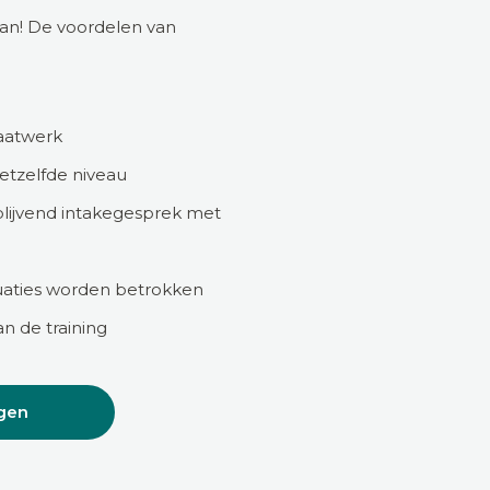
kan! De voordelen van
maatwerk
hetzelfde niveau
blijvend intakegesprek met
ituaties worden betrokken
n de training
gen