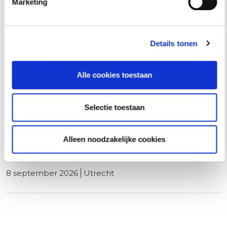
8 september 2026
rotterdam
Marketing
Details tonen
Basiscursus Omgevingsvergunning
Omgevingswet
Alle cookies toestaan
8 september 2026
utrecht
Selectie toestaan
ABW1 Omgevingswet (Ambtenaar Bouw- en
Alleen noodzakelijke cookies
Woningtoezicht)
8 september 2026
utrecht