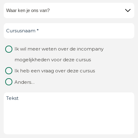
Waar
ken
Cursusnaam
(Vereist)
je
ons
Waarom
Ik wil meer weten over de incompany
van?
contact
mogelijkheden voor deze cursus
(Vereist)
Ik heb een vraag over deze cursus
Anders…
Bericht