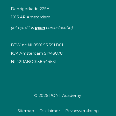
Danzigerkade 225A
1013 AP Amsterdam
(let op, dit is
geen
cursuslocatie)
BTW nr: NL8501.53.591.B01
KvK Amsterdam 51748878
NL42RABO0158444531
© 2026
PONT Academy
Sitemap
Disclaimer
Privacyverklaring