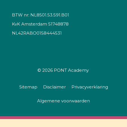
BTW nr: NL8501.53.591.B01
KvK Amsterdam 51748878
NL42RABO0158444531
© 2026
PONT Academy
Sitemap
Disclaimer
Privacyverklaring
Algemene voorwaarden
Stikstof bij plannen en projecten voor