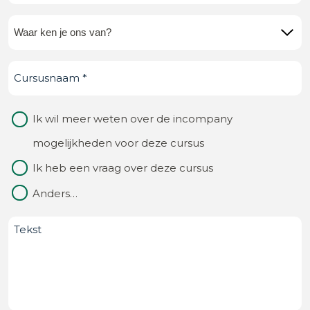
mail
(Vereist)
Waar
ken
Cursusnaam
(Vereist)
je
ons
Waarom
Ik wil meer weten over de incompany
van?
contact
mogelijkheden voor deze cursus
(Vereist)
Ik heb een vraag over deze cursus
Anders…
Bericht