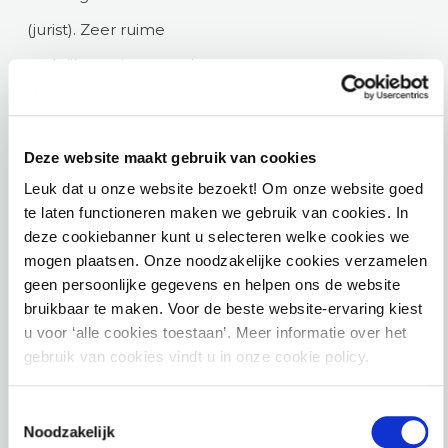
(jurist). Zeer ruime
praktijkervaring met de
onderbouwing van
plannen en projecten.
Deze website maakt gebruik van cookies
Al vele jaren betrokken
Leuk dat u onze website bezoekt! Om onze website goed
bij de ontwikkelingen,
te laten functioneren maken we gebruik van cookies. In
deze cookiebanner kunt u selecteren welke cookies we
onderzoeken en
mogen plaatsen. Onze noodzakelijke cookies verzamelen
evaluaties van PAS en
geen persoonlijke gegevens en helpen ons de website
AERIUS in opdracht van
bruikbaar te maken. Voor de beste website-ervaring kiest
u voor ‘alle cookies toestaan’. Meer informatie over het
de Rijksoverheid, RIVM
gebruik van cookies vindt u in onze cookie policy.
en BIJ12.
Toestemmingsselectie
Noodzakelijk