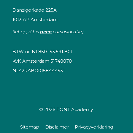
Danzigerkade 225A
1013 AP Amsterdam
(let op, dit is
geen
cursuslocatie)
BTW nr: NL8501.53.591.B01
KvK Amsterdam 51748878
NL42RABO0158444531
© 2026
PONT Academy
Sitemap
Disclaimer
Privacyverklaring