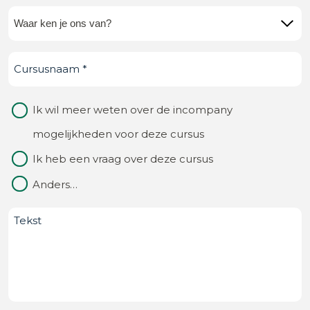
Waar
ken
Cursusnaam
(Vereist)
je
ons
Waarom
Ik wil meer weten over de incompany
van?
contact
mogelijkheden voor deze cursus
(Vereist)
Ik heb een vraag over deze cursus
Anders…
Bericht