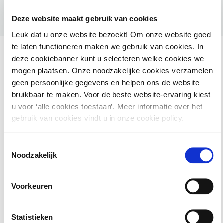
Deze website maakt gebruik van cookies
Leuk dat u onze website bezoekt! Om onze website goed
te laten functioneren maken we gebruik van cookies. In
deze cookiebanner kunt u selecteren welke cookies we
mogen plaatsen. Onze noodzakelijke cookies verzamelen
geen persoonlijke gegevens en helpen ons de website
Ook interessant voor jou
bruikbaar te maken. Voor de beste website-ervaring kiest
u voor ‘alle cookies toestaan’. Meer informatie over het
HAMIL voor gemeenten – Handhaving Milieu
gebruik van cookies vindt u in onze cookie policy.
2 september 2026
utrecht
Toestemmingsselectie
Noodzakelijk
Basiscursus Omgevingswet: inhoud en
Voorkeuren
systematiek
Statistieken