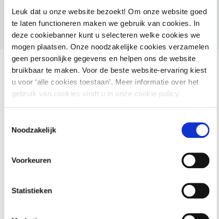
Leuk dat u onze website bezoekt! Om onze website goed
te laten functioneren maken we gebruik van cookies. In
deze cookiebanner kunt u selecteren welke cookies we
mogen plaatsen. Onze noodzakelijke cookies verzamelen
geen persoonlijke gegevens en helpen ons de website
bruikbaar te maken. Voor de beste website-ervaring kiest
u voor ‘alle cookies toestaan’. Meer informatie over het
gebruik van cookies vindt u in onze cookie policy.
Ook interessant voor jou
Toestemmingsselectie
HAMIL voor gemeenten – Handhaving Milieu
Noodzakelijk
2 september 2026
utrecht
Voorkeuren
Statistieken
Basiscursus Omgevingswet: inhoud en
systematiek