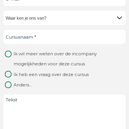
mail
(Vereist)
Waar
ken
Cursusnaam
(Vereist)
je
ons
Waarom
Ik wil meer weten over de incompany
van?
contact
mogelijkheden voor deze cursus
(Vereist)
Ik heb een vraag over deze cursus
Anders…
Bericht