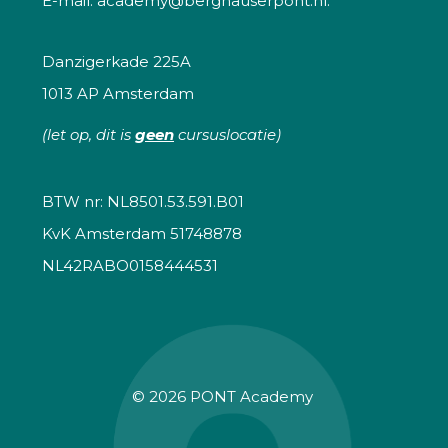
E-mail:
academy@berghauserpont.nl.
Danzigerkade 225A
1013 AP Amsterdam
(let op, dit is
geen
cursuslocatie)
BTW nr: NL8501.53.591.B01
KvK Amsterdam 51748878
NL42RABO0158444531
© 2026
PONT Academy