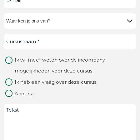
mail
(Vereist)
Waar
ken
Cursusnaam
(Vereist)
je
ons
Waarom
Ik wil meer weten over de incompany
van?
contact
mogelijkheden voor deze cursus
(Vereist)
Ik heb een vraag over deze cursus
Anders…
Bericht