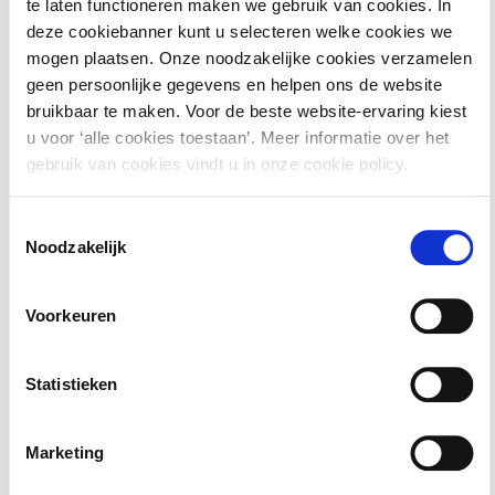
te laten functioneren maken we gebruik van cookies. In
Materiaal
deze cookiebanner kunt u selecteren welke cookies we
mogen plaatsen. Onze noodzakelijke cookies verzamelen
geen persoonlijke gegevens en helpen ons de website
Digitale hand-outs en eventueel aanvullend digitaal
bruikbaar te maken. Voor de beste website-ervaring kiest
materiaal
u voor ‘alle cookies toestaan’. Meer informatie over het
gebruik van cookies vindt u in onze cookie policy.
Toegang tot de gehele
digitale kennisbank PONT |
Omgeving
tot een maand na de cursus
Toestemmingsselectie
Noodzakelijk
Hiermee krijgt u toegang tot het dossier met alle
relevante achtergrondinformatie rondom uw cursus. Zo
Voorkeuren
kunt u voor, tijdens en na de cursus continu leren over
dit onderwerp.
Statistieken
Verder krijgt u met PONT | Omgeving gratis toegang tot
Marketing
dossiers,digitale boeken van Berghauser Pont