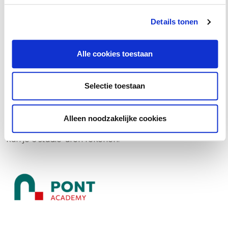
Publishing, waaronder commentaar en naslag, en het
Details tonen
gehele jurisprudentie archief.
Alle cookies toestaan
Selectie toestaan
Studiepunten
Alleen noodzakelijke cookies
Studiepunten en -uren:
Voor deze cursus/opleiding
kun je
6
studie-uren rekenen.