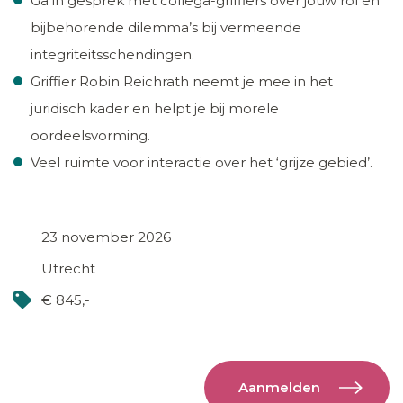
Ga in gesprek met collega-griffiers over jouw rol en
bijbehorende dilemma’s bij vermeende
integriteitsschendingen.
Griffier Robin Reichrath neemt je mee in het
juridisch kader en helpt je bij morele
oordeelsvorming.
Veel ruimte voor interactie over het ‘grijze gebied’.
23 november 2026
Utrecht
€ 845,-
Aanmelden