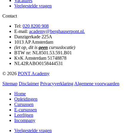
Vacatures
Veelgestelde vragen
Contact
Tel:
020 8200 908
E-mail:
academy@berghauserpont.nl.
Danzigerkade 225A
1013 AP Amsterdam
(let op, dit is
geen
cursuslocatie)
BTW nr: NL8501.53.591.B01
KvK Amsterdam 51748878
NL42RABO0158444531
© 2026
PONT Academy
Sitemap
Disclaimer
Privacyverklaring
Algemene voorwaarden
Home
Opleidingen
Cursussen
E-cursussen
Leerlijnen
Incompany
Veelgestelde vragen