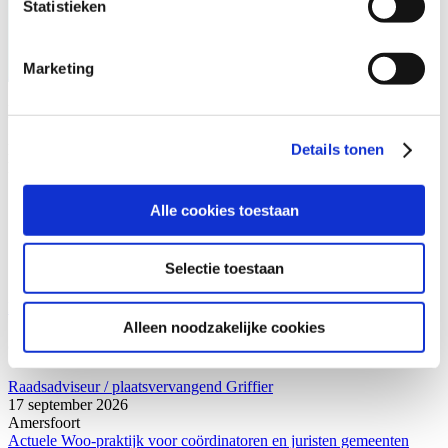
Genoemd bedrag is exclusief 21% btw
Statistieken
Prijs is inclusief complimentary lunch, koffie en thee
Marketing
Aanmelden
Incompany
Details tonen
Deze cursus liever met jouw eigen team en op maat bij jou op
kantoor? Dat kan! De voordelen van incompany op een rij:
De training is altijd maatwerk
Alle cookies toestaan
Je bereikt als team hetzelfde niveau
Voorafgaand een vrijblijvend intakegesprek met de trainer(s)
Bedrijfsspecifieke situaties worden betrokken
Selectie toestaan
Je bepaalt de data van de training
Incompany aanvragen
Alleen noodzakelijke cookies
Ook interessant voor jou
Raadsadviseur / plaatsvervangend Griffier
17 september 2026
Amersfoort
Actuele Woo-praktijk voor coördinatoren en juristen gemeenten