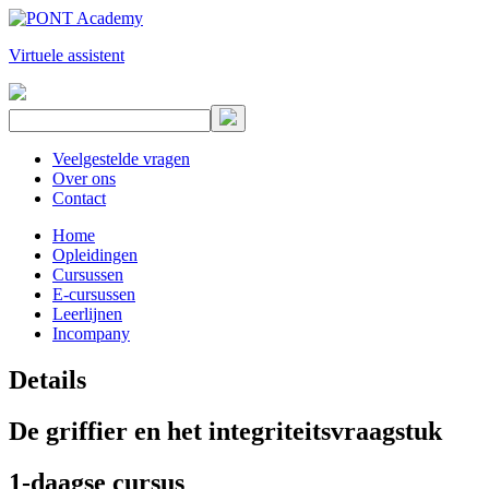
Virtuele assistent
Veelgestelde vragen
Over ons
Contact
Home
Opleidingen
Cursussen
E-cursussen
Leerlijnen
Incompany
Details
De griffier en het integriteitsvraagstuk
1-daagse cursus