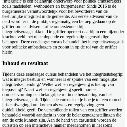
‘Integriteit’ is een belangrijk onderwerp voor politiek ambtsdragers
zoals raadsleden, wethouders en burgemeester. Sinds 2016 is de
burgemeester verantwoordelijk voor het bevorderen van de
bestuurlijke integriteit in de gemeente. Als eerste adviseur van de
raad wordt er in de praktijk regelmatig een beroep gedaan op de
griffier om te adviseren of te ondersteunen bij
integriteitsvraagstukken. De griffier opereert daarbij in een bijzonder
krachtenveld met uiteenlopende en regelmatig tegenstrijdige
belangen. Deze eendaagse cursus behandelt het integriteitsvraagstuk
voor politieke ambtsdragers en zoomt in op de rol van de griffier
hierin.
Inhoud en resultaat
Tijdens deze eendaagse cursus behandelen we het integriteitsbegrip:
wat is integer bestuur en wanneer is er sprake van een mogelijke
integriteitsschending? Welke wet- en regelgeving is hierop van
toepassing? Naast wet- en regelgeving speelt morele
oordeelsvorming een belangrijke rol in de benadering van het
integriteitsvraagstuk. Tijdens de cursus leer je hoe je tot een moreel
juiste afweging kunt komen als wet- en regelgeving geen
duidelijkheid geeft. De verschillende rollen van een griffier worden
behandeld waarbij aandacht is voor de belangentegenstellingen die
aan de orde kunnen zijn. Aan de hand van casuïstiek worden de
cursisten op een interactieve manier meegenomen in het soms