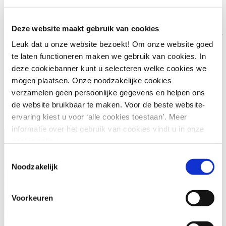
achtergrondinformatie rondom uw cursus. Zo kunt u voor, tijdens en
na de cursus continu leren over dit onderwerp.
Verder krijgt u met PONT | Omgeving gratis toegang tot
Deze website maakt gebruik van cookies
dossiers,digitale boeken van Berghauser Pont Publishing, waaronder
Leuk dat u onze website bezoekt! Om onze website goed
commentaar en naslag, en het gehele jurisprudentie archief.
te laten functioneren maken we gebruik van cookies. In
Studiepunten
deze cookiebanner kunt u selecteren welke cookies we
mogen plaatsen. Onze noodzakelijke cookies
Studiepunten en -uren:
Voor deze cursus/opleiding kun je
6
verzamelen geen persoonlijke gegevens en helpen ons
studie-uren rekenen.
de website bruikbaar te maken. Voor de beste website-
BP Studieuren
Berghauser Pont
(6 )
(6 )
ervaring kiest u voor ‘alle cookies toestaan’. Meer
informatie over het gebruik van cookies vindt u in onze
Aanmelden
cookie policy.
Toestemmingsselectie
Datum, Locatie en Prijs
Noodzakelijk
23 november 2026
09:30 - 16:45
Utrecht
Voorkeuren
€ 845,-