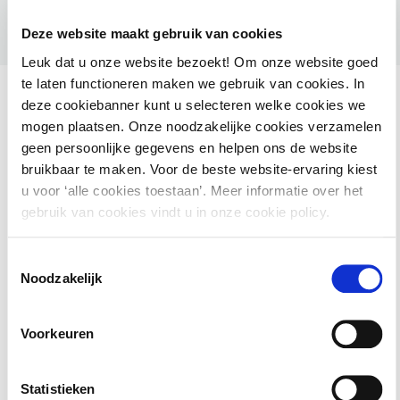
Deze website maakt gebruik van cookies
Leuk dat u onze website bezoekt! Om onze website goed
te laten functioneren maken we gebruik van cookies. In
deze cookiebanner kunt u selecteren welke cookies we
mogen plaatsen. Onze noodzakelijke cookies verzamelen
geen persoonlijke gegevens en helpen ons de website
Ook interessant voor jou
bruikbaar te maken. Voor de beste website-ervaring kiest
u voor ‘alle cookies toestaan’. Meer informatie over het
HAMIL voor gemeenten – Handhaving Milieu
gebruik van cookies vindt u in onze cookie policy.
2 september 2026
utrecht
Toestemmingsselectie
Noodzakelijk
Basiscursus Omgevingswet: inhoud en
Voorkeuren
systematiek
Statistieken