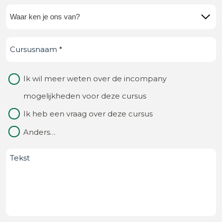
Waar
ken
Cursusnaam
(Vereist)
je
ons
Waarom
Ik wil meer weten over de incompany
van?
contact
mogelijkheden voor deze cursus
(Vereist)
Ik heb een vraag over deze cursus
Anders…
Bericht