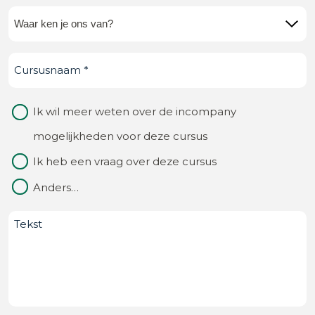
Waar
ken
Cursusnaam
(Vereist)
je
ons
Waarom
Ik wil meer weten over de incompany
van?
contact
mogelijkheden voor deze cursus
(Vereist)
Ik heb een vraag over deze cursus
Anders…
Bericht