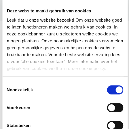
Deze website maakt gebruik van cookies
Leuk dat u onze website bezoekt! Om onze website goed
te laten functioneren maken we gebruik van cookies. In
deze cookiebanner kunt u selecteren welke cookies we
mogen plaatsen. Onze noodzakelijke cookies verzamelen
geen persoonlijke gegevens en helpen ons de website
Ook interessant voor jou
bruikbaar te maken. Voor de beste website-ervaring kiest
u voor ‘alle cookies toestaan’. Meer informatie over het
HAMIL voor gemeenten – Handhaving Milieu
gebruik van cookies vindt u in onze cookie policy.
2 september 2026
utrecht
Toestemmingsselectie
Noodzakelijk
Basiscursus Omgevingswet: inhoud en
Voorkeuren
systematiek
Statistieken