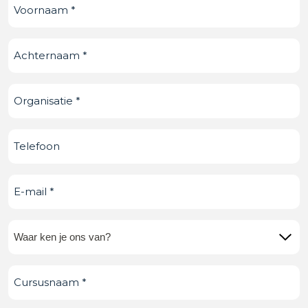
Voornaam
(Vereist)
Achternaam
(Vereist)
Organisatie
(Vereist)
Telefoonnummer
E-
mail
(Vereist)
Waar
ken
Cursusnaam
(Vereist)
je
ons