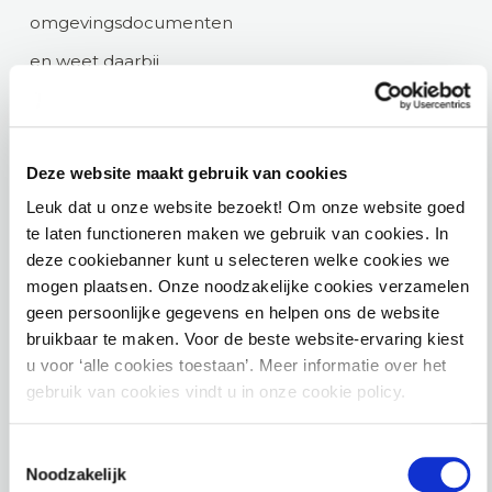
omgevingsdocumenten
en weet daarbij
juridische inhoud
effectief te vertalen
Deze website maakt gebruik van cookies
naar digitale
Leuk dat u onze website bezoekt! Om onze website goed
toepassingen. Collega’s
te laten functioneren maken we gebruik van cookies. In
typeren haar als
deze cookiebanner kunt u selecteren welke cookies we
mogen plaatsen. Onze noodzakelijke cookies verzamelen
iemand die complexe
geen persoonlijke gegevens en helpen ons de website
vraagstukken snel
bruikbaar te maken. Voor de beste website-ervaring kiest
u voor ‘alle cookies toestaan’. Meer informatie over het
doorgrondt, overzicht
gebruik van cookies vindt u in onze cookie policy.
brengt en verschillende
perspectieven weet te
Toestemmingsselectie
Noodzakelijk
verbinden. Haar