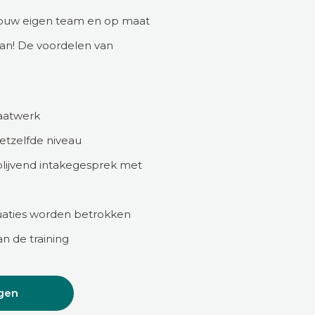
 jouw eigen team en op maat
kan! De voordelen van
maatwerk
hetzelfde niveau
blijvend intakegesprek met
ituaties worden betrokken
n de training
gen