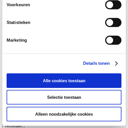
Voorkeuren
E-mail
(Vereist)
Waar ken je ons van?
(Vereist)
Statistieken
Cursusnaam
(Vereist)
Marketing
Waarom contact
Ik wil meer weten over de incompany mogelijkheden voor
deze cursus
Ik heb een vraag over deze cursus
Details tonen
Anders…
Bericht
Alle cookies toestaan
Selectie toestaan
Alleen noodzakelijke cookies