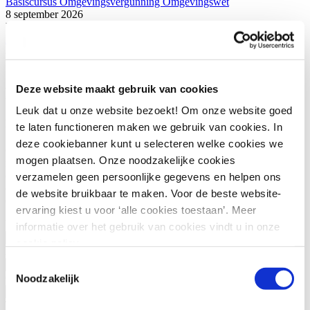
Basiscursus Omgevingsvergunning Omgevingswet
8 september 2026
Utrecht
ABW1 Omgevingswet (Ambtenaar Bouw- en Woningtoezicht)
8 september 2026
Utrecht
Deze website maakt gebruik van cookies
Meer weten?
Leuk dat u onze website bezoekt! Om onze website goed
Heb je nog vragen of wil je deze cursus incompany volgen?
te laten functioneren maken we gebruik van cookies. In
deze cookiebanner kunt u selecteren welke cookies we
Of wil je persoonlijk studieadvies? We vertellen je graag wat de
mogen plaatsen. Onze noodzakelijke cookies
mogelijkheden zijn. Via onderstaand contactformulier kun je contact
opnemen met onze klantenservice of ons salesteam. Wil je direct
verzamelen geen persoonlijke gegevens en helpen ons
contact met de betreffende programmamanager? Bekijk dan de
de website bruikbaar te maken. Voor de beste website-
contactgegevens rechts.
ervaring kiest u voor ‘alle cookies toestaan’. Meer
Voornaam
(Vereist)
informatie over het gebruik van cookies vindt u in onze
cookie policy.
Achternaam
(Vereist)
Toestemmingsselectie
Noodzakelijk
Organisatie
(Vereist)
Telefoonnummer