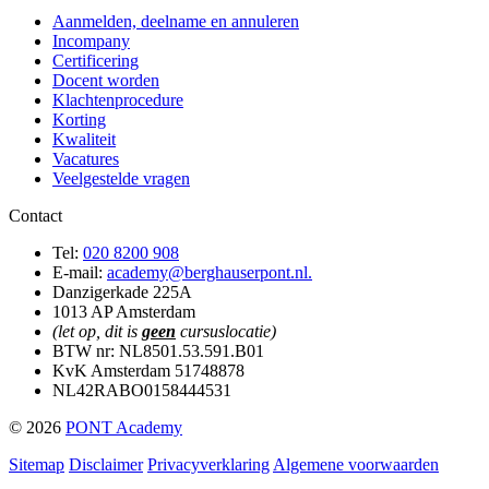
Aanmelden, deelname en annuleren
Incompany
Certificering
Docent worden
Klachtenprocedure
Korting
Kwaliteit
Vacatures
Veelgestelde vragen
Contact
Tel:
020 8200 908
E-mail:
academy@berghauserpont.nl.
Danzigerkade 225A
1013 AP Amsterdam
(let op, dit is
geen
cursuslocatie)
BTW nr: NL8501.53.591.B01
KvK Amsterdam 51748878
NL42RABO0158444531
© 2026
PONT Academy
Sitemap
Disclaimer
Privacyverklaring
Algemene voorwaarden