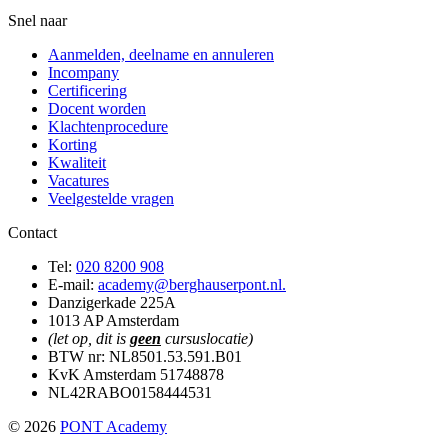
Snel naar
Aanmelden, deelname en annuleren
Incompany
Certificering
Docent worden
Klachtenprocedure
Korting
Kwaliteit
Vacatures
Veelgestelde vragen
Contact
Tel:
020 8200 908
E-mail:
academy@berghauserpont.nl.
Danzigerkade 225A
1013 AP Amsterdam
(let op, dit is
geen
cursuslocatie)
BTW nr: NL8501.53.591.B01
KvK Amsterdam 51748878
NL42RABO0158444531
© 2026
PONT Academy