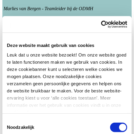
Marlies van Bergen - Teamleider bij de ODMH
‘Professioneel en flexibel zijn de sleutelwoorden.
Ik kijk er als organisator heel positief op terug. Ook omdat mijn
collega’s die aan de training deelnamen, moe maar enthousiast(!) uit
iedere trainingsdag kwamen De geleerde technieken zijn ze direct
gaan toepassen en niet alleen aan een omgevingstafel 🙂
Deze website maakt gebruik van cookies
Materiaal
Leuk dat u onze website bezoekt! Om onze website goed
te laten functioneren maken we gebruik van cookies. In
• Digitale hand-outs en eventueel aanvullend digitaal materiaal
deze cookiebanner kunt u selecteren welke cookies we
• Toegang tot de gehele
digitale kennisbank van PONT |
mogen plaatsen. Onze noodzakelijke cookies
Omgeving
tot een maand na de cursus
verzamelen geen persoonlijke gegevens en helpen ons
Hiermee krijgt u toegang tot het dossier met alle relevante
de website bruikbaar te maken. Voor de beste website-
achtergrondinformatie rondom uw cursus. Zo kunt u voor, tijdens en
na de cursus continu leren over dit onderwerp.
ervaring kiest u voor ‘alle cookies toestaan’. Meer
informatie over het gebruik van cookies vindt u in onze
Verder krijgt u met PONT | Omgeving gratis toegang tot tientallen
cookie policy.
dossiers, 40 digitale boeken van Berghauser Pont Publishing,
waaronder commentaar en naslag, en het gehele jurisprudentie
Toestemmingsselectie
archief.
Noodzakelijk