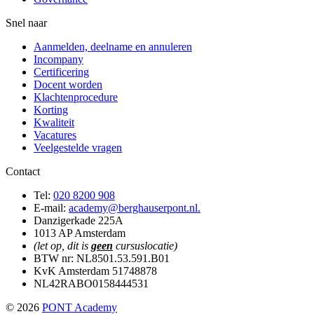
Snel naar
Aanmelden, deelname en annuleren
Incompany
Certificering
Docent worden
Klachtenprocedure
Korting
Kwaliteit
Vacatures
Veelgestelde vragen
Contact
Tel:
020 8200 908
E-mail:
academy@berghauserpont.nl.
Danzigerkade 225A
1013 AP Amsterdam
(let op, dit is
geen
cursuslocatie)
BTW nr: NL8501.53.591.B01
KvK Amsterdam 51748878
NL42RABO0158444531
© 2026
PONT Academy