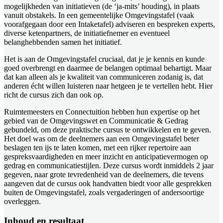
mogelijkheden van initiatieven (de ‘ja-mits’ houding), in plaats
vanuit obstakels. In een gemeentelijke Omgevingstafel (vaak
voorafgegaan door een Intaketafel) adviseren en bespreken experts,
diverse ketenpartners, de initiatiefnemer en eventueel
belanghebbenden samen het initiatief.
Het is aan de Omgevingstafel cruciaal, dat je je kennis en kunde
goed overbrengt en daarmee de belangen optimaal behartigt. Maar
dat kan alleen als je kwaliteit van communiceren zodanig is, dat
anderen écht willen luisteren naar hetgeen je te vertellen hebt. Hier
richt de cursus zich dan ook op.
Ruimtemeesters en Connectuition hebben hun expertise op het
gebied van de Omgevingswet en Communicatie & Gedrag
gebundeld, om deze praktische cursus te ontwikkelen en te geven.
Het doel was om de deelnemers aan een Omgevingstafel beter
beslagen ten ijs te laten komen, met een rijker repertoire aan
gespreksvaardigheden en meer inzicht en anticipatievermogen op
gedrag en communicatiestijlen. Deze cursus wordt inmiddels 2 jaar
gegeven, naar grote tevredenheid van de deelnemers, die tevens
aangeven dat de cursus ook handvatten biedt voor alle gesprekken
buiten de Omgevingstafel, zoals vergaderingen of andersoortige
overleggen.
Inhoud en resultaat