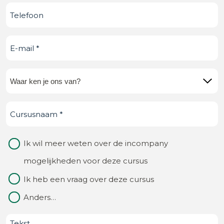
Telefoonnummer
E-
mail
(Vereist)
Waar
ken
Cursusnaam
(Vereist)
je
ons
Waarom
Ik wil meer weten over de incompany
van?
contact
mogelijkheden voor deze cursus
(Vereist)
Ik heb een vraag over deze cursus
Anders…
Bericht