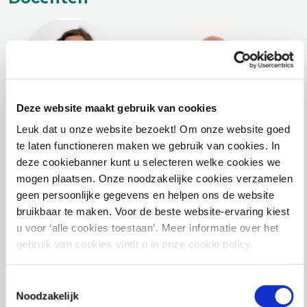
Deze website maakt gebruik van cookies
Leuk dat u onze website bezoekt! Om onze website goed
Sanne Tonneijck
Nick de Wilt
te laten functioneren maken we gebruik van cookies. In
deze cookiebanner kunt u selecteren welke cookies we
Manager slimme
Manager
mogen plaatsen. Onze noodzakelijke cookies verzamelen
energiecontracten en
energiesystemen bij
geen persoonlijke gegevens en helpen ons de website
bruikbaar te maken. Voor de beste website-ervaring kiest
local4local
Windunie
u voor ‘alle cookies toestaan’. Meer informatie over het
energiehubs
Nick adviseert
gebruik van cookies vindt u in onze cookie policy.
Sanne jaagt
overheden,
Toestemmingsselectie
samenwerking aan
commerciële partijen
Noodzakelijk