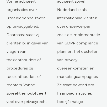
Vonne adviseert
adviseert zowel
organisaties over
Nederlandse als
uiteenlopende zaken
internationale klanten
op privacygebied.
over onderwerpen
Daarnaast staat zij
zoals de implementatie
cliënten bij in geval van
van GDPR compliance
vragen van
plannen, het opstellen
toezichthouders of
van privacy
procedures bij
overeenkomsten en
toezichthouders of
marketingcampagnes.
rechters. Vonne
Ze staat bekend om
spreekt en publiceert
haar pragmatische,
veel over privacyrecht.
bedrijfsmatige