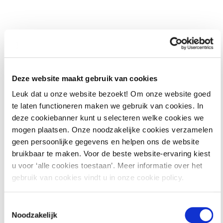
Programma
Dag 1: Introductie en interne organisatie (Focus:
Governance en Fundament)
–
Nico Mookhoek
Deze website maakt gebruik van cookies
Leuk dat u onze website bezoekt! Om onze website goed
te laten functioneren maken we gebruik van cookies. In
Introductie en kennismaking: wat wil je leren?
deze cookiebanner kunt u selecteren welke cookies we
De rol en verantwoordelijkheid van een PO en
mogen plaatsen. Onze noodzakelijke cookies verzamelen
geen persoonlijke gegevens en helpen ons de website
anderen in het privacylandschap (CPO, FG en CISO)
bruikbaar te maken. Voor de beste website-ervaring kiest
Basisbeginselen van de AVG en succesfactoren
u voor ‘alle cookies toestaan’. Meer informatie over het
gebruik van cookies vindt u in onze cookie policy.
Effectief privacybeleid opstellen (inzagerechten,
meldingen) en privacyprocessen organiseren
Toestemmingsselectie
Noodzakelijk