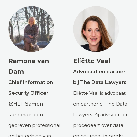
Ramona van
Eliëtte Vaal
Dam
Advocaat en partner
Chief Information
bij The Data Lawyers
Security Officer
Eliëtte Vaal is advocaat
@HLT Samen
en partner bij The Data
Ramona is een
Lawyers. Zij adviseert en
gedreven professional
procedeert over data
op het gebied van
en het recht in brede