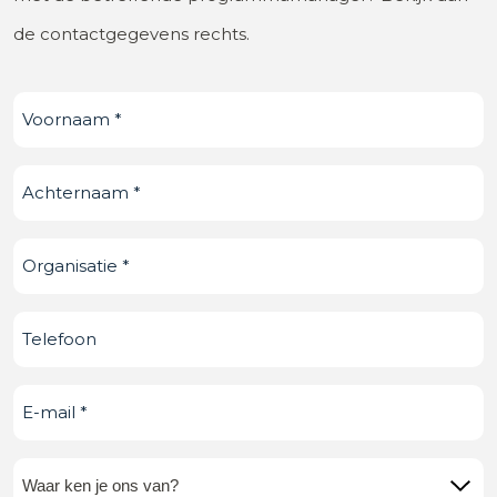
de contactgegevens rechts.
Voornaam
(Vereist)
Achternaam
(Vereist)
Organisatie
(Vereist)
Telefoonnummer
E-
mail
(Vereist)
Waar