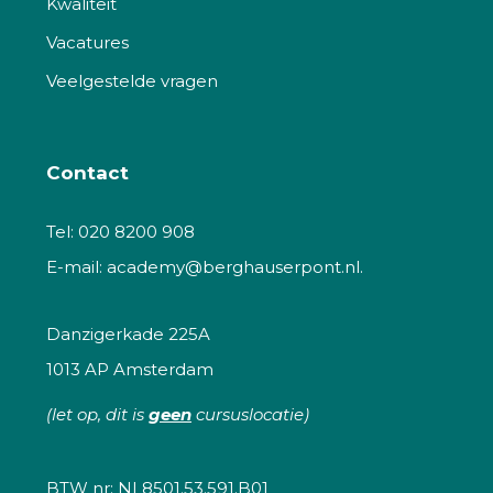
Kwaliteit
Vacatures
Veelgestelde vragen
Contact
Tel:
020 8200 908
E-mail:
academy@berghauserpont.nl.
Danzigerkade 225A
1013 AP Amsterdam
(let op, dit is
geen
cursuslocatie)
BTW nr: NL8501.53.591.B01