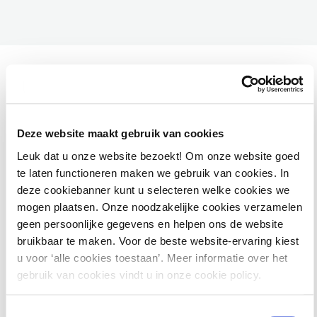
Materiaal
Deze website maakt gebruik van cookies
Leuk dat u onze website bezoekt! Om onze website goed
te laten functioneren maken we gebruik van cookies. In
Digitale hand-outs en eventueel aanvullend digitaal
deze cookiebanner kunt u selecteren welke cookies we
materiaal
mogen plaatsen. Onze noodzakelijke cookies verzamelen
geen persoonlijke gegevens en helpen ons de website
bruikbaar te maken. Voor de beste website-ervaring kiest
u voor ‘alle cookies toestaan’. Meer informatie over het
gebruik van cookies vindt u in onze cookie policy.
Studiepunten
Toestemmingsselectie