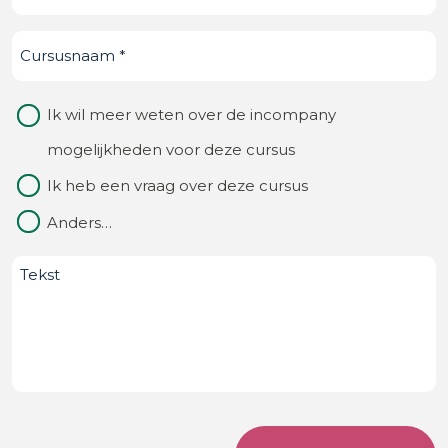
ken
Cursusnaam
(Vereist)
je
ons
Waarom
Ik wil meer weten over de incompany
van?
contact
mogelijkheden voor deze cursus
(Vereist)
Ik heb een vraag over deze cursus
Anders…
Bericht