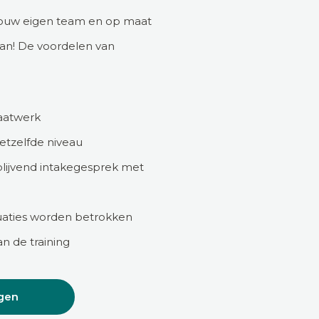
 jouw eigen team en op maat
kan! De voordelen van
maatwerk
hetzelfde niveau
blijvend intakegesprek met
ituaties worden betrokken
n de training
gen