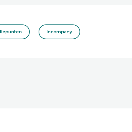
diepunten
Incompany