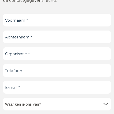
de contactgegevens rechts.
Voornaam
(Vereist)
Achternaam
(Vereist)
Organisatie
(Vereist)
Telefoonnummer
E-
mail
(Vereist)
Waar
ken