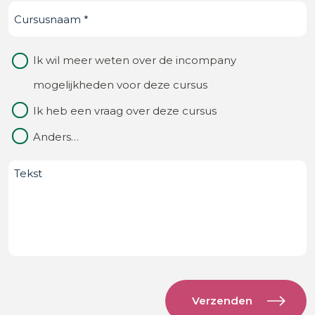
Cursusnaam
(Vereist)
je
ons
Waarom
Ik wil meer weten over de incompany
van?
contact
mogelijkheden voor deze cursus
(Vereist)
Ik heb een vraag over deze cursus
Anders…
Bericht