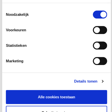
Toestemmingsselectie
Noodzakelijk
Ook interessant voor jou
Voorkeuren
HAMIL voor gemeenten – Handhaving Milieu
Statistieken
2 september 2026
utrecht
Marketing
Basiscursus Omgevingswet: inhoud en
Details tonen
systematiek
8 september 2026
rotterdam
Alle cookies toestaan