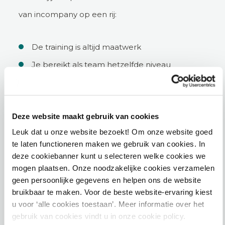
van incompany op een rij:
De training is altijd maatwerk
Je bereikt als team hetzelfde niveau
Voorafgaand een vrijblijvend intakegesprek
met de trainer(s)
Deze website maakt gebruik van cookies
Bedrijfsspecifieke situaties worden betrokken
Leuk dat u onze website bezoekt! Om onze website goed
Je bepaalt de data van de training
te laten functioneren maken we gebruik van cookies. In
deze cookiebanner kunt u selecteren welke cookies we
mogen plaatsen. Onze noodzakelijke cookies verzamelen
Incompany aanvragen
geen persoonlijke gegevens en helpen ons de website
bruikbaar te maken. Voor de beste website-ervaring kiest
u voor ‘alle cookies toestaan’. Meer informatie over het
gebruik van cookies vindt u in onze cookie policy.