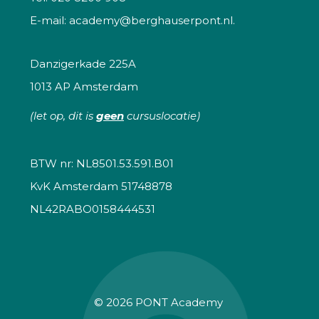
E-mail:
academy@berghauserpont.nl.
Danzigerkade 225A
1013 AP Amsterdam
(let op, dit is
geen
cursuslocatie)
BTW nr: NL8501.53.591.B01
KvK Amsterdam 51748878
NL42RABO0158444531
© 2026
PONT Academy