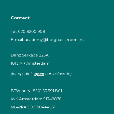
Contact
Tel:
020 8200 908
E-mail:
academy@berghauserpont.nl.
Danzigerkade 225A
1013 AP Amsterdam
(let op, dit is
geen
cursuslocatie)
BTW nr: NL8501.53.591.B01
KvK Amsterdam 51748878
NL42RABO0158444531