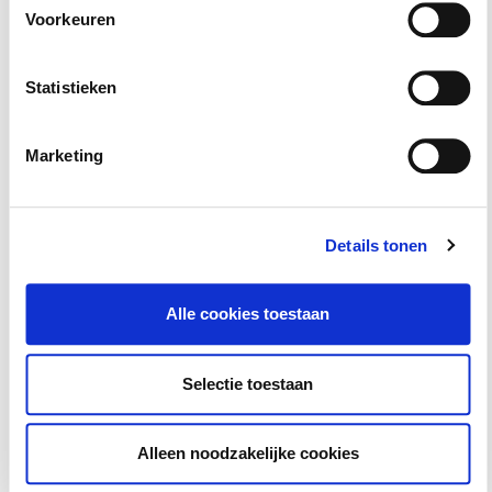
Utrecht
Voorkeuren
Statistieken
Basiscursus Omgevingswet: inhoud en
systematiek
Marketing
8 september 2026
Rotterdam
Details tonen
Basiscursus Omgevingsvergunning
Alle cookies toestaan
Omgevingswet
8 september 2026
Selectie toestaan
Utrecht
Alleen noodzakelijke cookies
ABW1 Omgevingswet (Ambtenaar Bouw- en