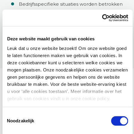
Bedrijfsspecifieke situaties worden betrokken
Je bepaalt de data van de training
Incompany aanvragen
Deze website maakt gebruik van cookies
Leuk dat u onze website bezoekt! Om onze website goed
te laten functioneren maken we gebruik van cookies. In
deze cookiebanner kunt u selecteren welke cookies we
mogen plaatsen. Onze noodzakelijke cookies verzamelen
geen persoonlijke gegevens en helpen ons de website
bruikbaar te maken. Voor de beste website-ervaring kiest
u voor ‘alle cookies toestaan’. Meer informatie over het
gebruik van cookies vindt u in onze cookie policy.
Ook interessant voor jou
Toestemmingsselectie
HAMIL voor gemeenten – Handhaving Milieu
Noodzakelijk
2 september 2026