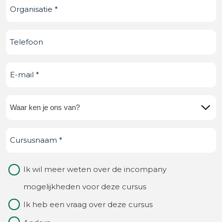
Organisatie
(Vereist)
Telefoonnummer
E-
mail
(Vereist)
Waar
ken
Cursusnaam
(Vereist)
je
ons
Waarom
Ik wil meer weten over de incompany
van?
contact
mogelijkheden voor deze cursus
(Vereist)
Ik heb een vraag over deze cursus