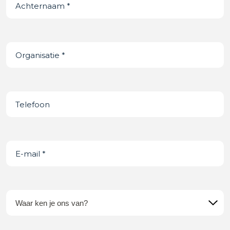
Achternaam
(Vereist)
Organisatie
(Vereist)
Telefoonnummer
E-
mail
(Vereist)
Waar
ken