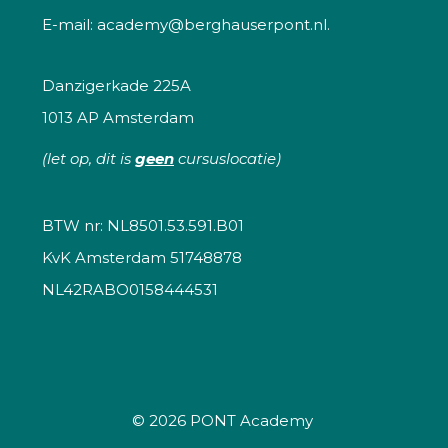
E-mail:
academy@berghauserpont.nl.
Danzigerkade 225A
1013 AP Amsterdam
(let op, dit is
geen
cursuslocatie)
BTW nr: NL8501.53.591.B01
KvK Amsterdam 51748878
NL42RABO0158444531
© 2026
PONT Academy