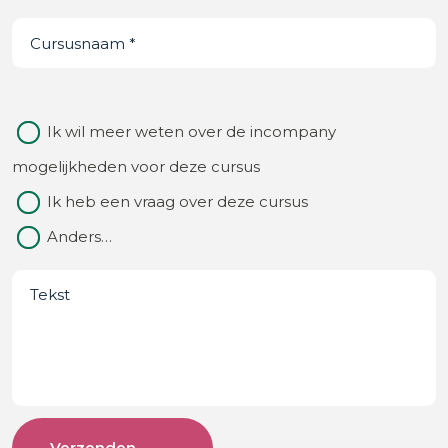
je
Cursusnaam
(Vereist)
ons
van?
(Vereist)
Waarom
Ik wil meer weten over de incompany
contact
mogelijkheden voor deze cursus
Ik heb een vraag over deze cursus
Anders…
Bericht