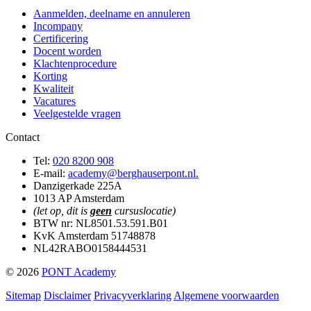
Aanmelden, deelname en annuleren
Incompany
Certificering
Docent worden
Klachtenprocedure
Korting
Kwaliteit
Vacatures
Veelgestelde vragen
Contact
Tel:
020 8200 908
E-mail:
academy@berghauserpont.nl.
Danzigerkade 225A
1013 AP Amsterdam
(let op, dit is
geen
cursuslocatie)
BTW nr: NL8501.53.591.B01
KvK Amsterdam 51748878
NL42RABO0158444531
© 2026
PONT Academy
Sitemap
Disclaimer
Privacyverklaring
Algemene voorwaarden