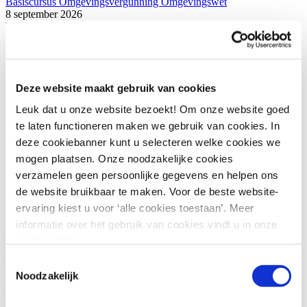
Basiscursus Omgevingsvergunning Omgevingswet
8 september 2026
Utrecht
ABW1 Omgevingswet (Ambtenaar Bouw- en Woningtoezicht)
8 september 2026
Utrecht
Deze website maakt gebruik van cookies
Meer weten?
Leuk dat u onze website bezoekt! Om onze website goed
Heb je nog vragen of wil je deze cursus incompany volgen?
te laten functioneren maken we gebruik van cookies. In
deze cookiebanner kunt u selecteren welke cookies we
Of wil je persoonlijk studieadvies? We vertellen je graag wat de
mogen plaatsen. Onze noodzakelijke cookies
mogelijkheden zijn. Via onderstaand contactformulier kun je contact
opnemen met onze klantenservice of ons salesteam. Wil je direct
verzamelen geen persoonlijke gegevens en helpen ons
contact met de betreffende programmamanager? Bekijk dan de
de website bruikbaar te maken. Voor de beste website-
contactgegevens rechts.
ervaring kiest u voor ‘alle cookies toestaan’. Meer
Voornaam
(Vereist)
informatie over het gebruik van cookies vindt u in onze
cookie policy.
Achternaam
(Vereist)
Toestemmingsselectie
Noodzakelijk
Organisatie
(Vereist)
Telefoonnummer