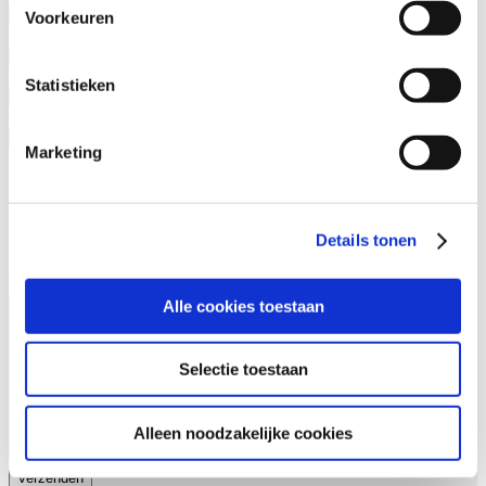
Voorkeuren
E-mail
(Vereist)
Waar ken je ons van?
(Vereist)
Statistieken
Cursusnaam
(Vereist)
Marketing
Waarom contact
Ik wil meer weten over de incompany mogelijkheden voor
deze cursus
Ik heb een vraag over deze cursus
Details tonen
Anders…
Bericht
Alle cookies toestaan
Selectie toestaan
Alleen noodzakelijke cookies