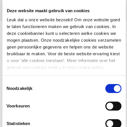
Deze website maakt gebruik van cookies
Leuk dat u onze website bezoekt! Om onze website goed
te laten functioneren maken we gebruik van cookies. In
deze cookiebanner kunt u selecteren welke cookies we
mogen plaatsen. Onze noodzakelijke cookies verzamelen
geen persoonlijke gegevens en helpen ons de website
Ook interessant voor jou
bruikbaar te maken. Voor de beste website-ervaring kiest
u voor ‘alle cookies toestaan’. Meer informatie over het
HAMIL voor gemeenten – Handhaving Milieu
gebruik van cookies vindt u in onze cookie policy.
2 september 2026
utrecht
Toestemmingsselectie
Noodzakelijk
Basiscursus Omgevingswet: inhoud en
Voorkeuren
systematiek
Statistieken