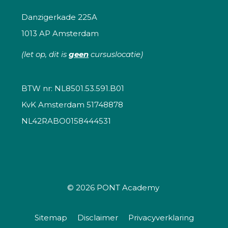
Danzigerkade 225A
1013 AP Amsterdam
(let op, dit is
geen
cursuslocatie)
BTW nr: NL8501.53.591.B01
KvK Amsterdam 51748878
NL42RABO0158444531
© 2026
PONT Academy
Sitemap
Disclaimer
Privacyverklaring