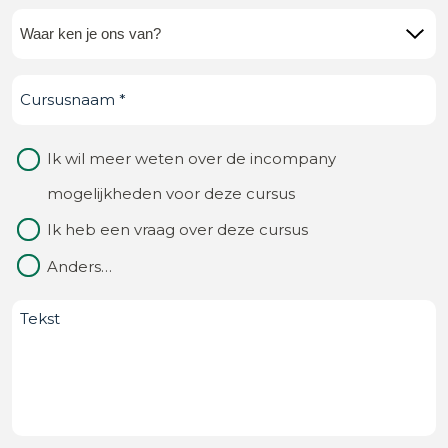
Waar
ken
Cursusnaam
(Vereist)
je
ons
Waarom
Ik wil meer weten over de incompany
van?
contact
mogelijkheden voor deze cursus
(Vereist)
Ik heb een vraag over deze cursus
Anders…
Bericht