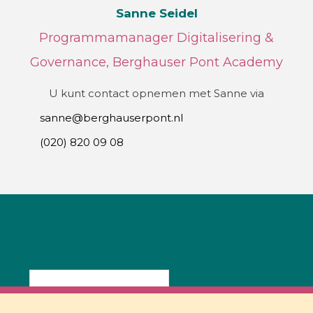
Sanne Seidel
Programmamanager Digitalisering &
Governance, Berghauser Pont Academy
U kunt contact opnemen met Sanne via
sanne@berghauserpont.nl
(020) 820 09 08
De AVG en de basisregistraties van de