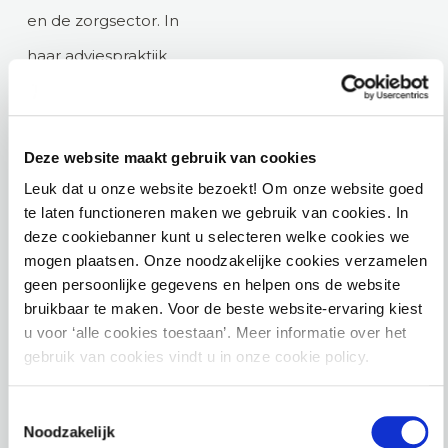
en de zorgsector. In
haar adviespraktijk
beantwoordt ze vragen
over het rechtmatig
Deze website maakt gebruik van cookies
gebruik van
Leuk dat u onze website bezoekt! Om onze website goed
persoonsgegevens
te laten functioneren maken we gebruik van cookies. In
binnen het publieke
deze cookiebanner kunt u selecteren welke cookies we
mogen plaatsen. Onze noodzakelijke cookies verzamelen
domein, in
geen persoonlijke gegevens en helpen ons de website
samenwerkingsverbanden
bruikbaar te maken. Voor de beste website-ervaring kiest
u voor ‘alle cookies toestaan’. Meer informatie over het
met derden, binnen
gebruik van cookies vindt u in onze cookie policy.
het Veiligheidshuis en
de sociale wijkteams. Zij
Toestemmingsselectie
Noodzakelijk
is deskundig op het