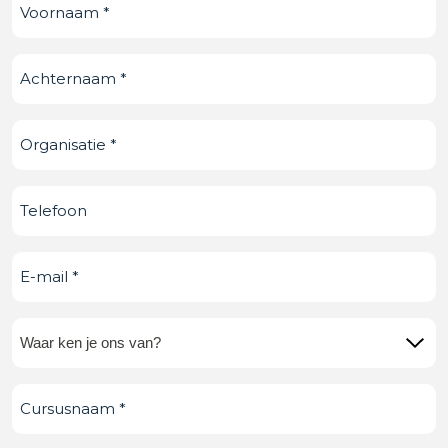
Voornaam
(Vereist)
Achternaam
(Vereist)
Organisatie
(Vereist)
Telefoonnummer
E-
mail
(Vereist)
Waar
ken
Cursusnaam
(Vereist)
je
ons