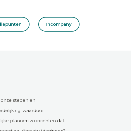
diepunten
Incompany
n onze steden en
delijking, waardoor
ijke plannen zo inrichten dat
ekomstige klimaatuitdagingen?