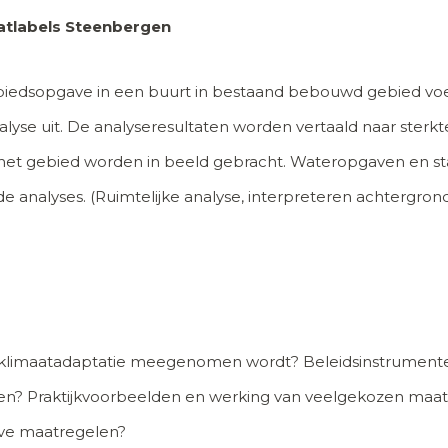
atlabels Steenbergen
biedsopgave in een buurt in bestaand bebouwd gebied v
lyse uit. De analyseresultaten worden vertaald naar sterk
et gebied worden in beeld gebracht. Wateropgaven en stads
de analyses. (Ruimtelijke analyse, interpreteren achtergrond
klimaatadaptatie meegenomen wordt? Beleidsinstrumenten
doen? Praktijkvoorbeelden en werking van veelgekozen maa
eve maatregelen?