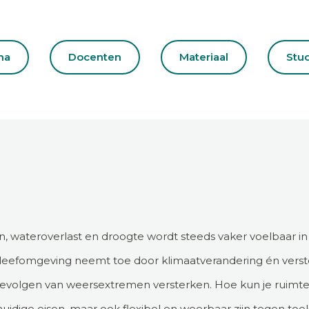
ma
Docenten
Materiaal
Stu
n, wateroverlast en droogte wordt steeds vaker voelbaar i
leefomgeving neemt toe door klimaatverandering én verste
gevolgen van weersextremen versterken. Hoe kun je ruimtel
huidige eisen, maar ook flexibel en weerbaar zijn tegen to