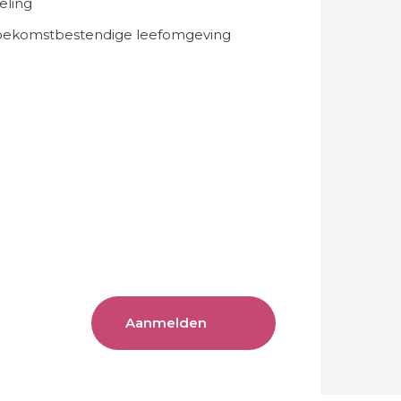
eling
toekomstbestendige leefomgeving
s
Aanmelden