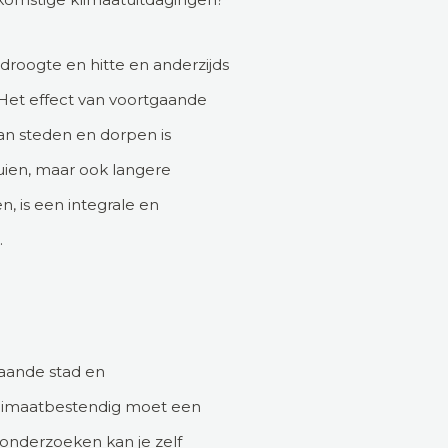
roogte en hitte en anderzijds
. Het effect van voortgaande
 van steden en dorpen is
buien, maar ook langere
, is een integrale en
.
taande stad en
 klimaatbestendig moet een
onderzoeken kan je zelf