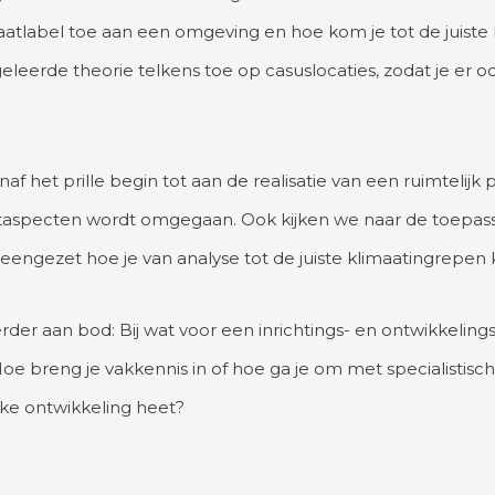
maatlabel toe aan een omgeving en hoe kom je tot de juist
leerde theorie telkens toe op casuslocaties, zodat je er o
anaf het prille begin tot aan de realisatie van een ruimtelij
ataspecten wordt omgegaan. Ook kijken we naar de toepas
teengezet hoe je van analyse tot de juiste klimaatingrepen
er aan bod: Bij wat voor een inrichtings- en ontwikkeli
oe breng je vakkennis in of hoe ga je om met specialistisc
jke ontwikkeling heet?