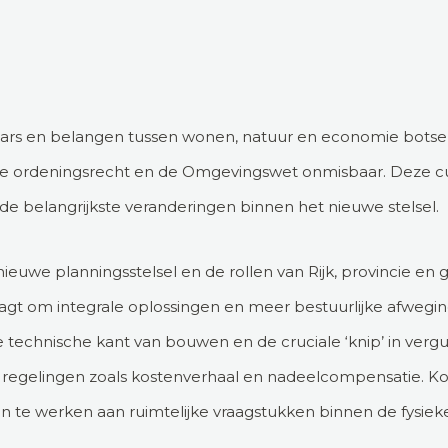
haars en belangen tussen wonen, natuur en economie botse
we ordeningsrecht en de Omgevingswet onmisbaar. Deze cur
de belangrijkste veranderingen binnen het nieuwe stelsel.
ieuwe planningsstelsel en de rollen van Rijk, provincie e
aagt om integrale oplossingen en meer bestuurlijke afweg
technische kant van bouwen en de cruciale ‘knip’ in vergu
regelingen zoals kostenverhaal en nadeelcompensatie. Kor
te werken aan ruimtelijke vraagstukken binnen de fysiek