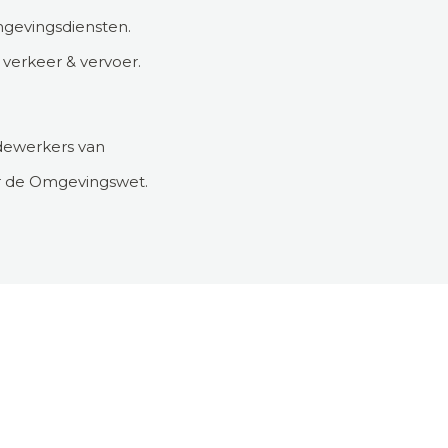
mgevingsdiensten.
erkeer & vervoer.
edewerkers van
er de Omgevingswet.