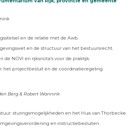
strumentarium van Rijk, provincie en gemeente
nink
ngsstelsel en de relatie met de Awb.
vingswet en de structuur van het bestuursrecht.
n de NOVI en rijksnota’s voor de praktijk.
n: het projectbesluit en de coördinatieregeling.
den Berg & Robert Wannink
tuur: sturingsmogelijkheden en het Huis van Thorbecke.
omgevingsverordening en instructiebesluiten.