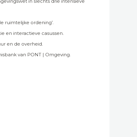
vingswet in slechts drie intensieve
 ruimtelijke ordening’.
ie en interactieve casussen.
uur en de overheid.
ennisbank van PONT | Omgeving.