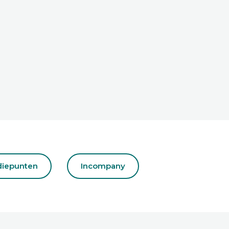
diepunten
Incompany