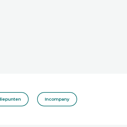
diepunten
Incompany