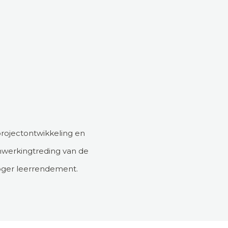
projectontwikkeling en
inwerkingtreding van de
oger leerrendement.