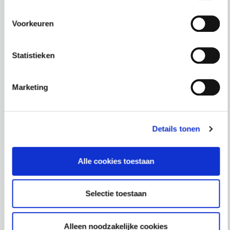
Voorkeuren
Docenten
Statistieken
Marketing
Details tonen
mr. Janike
Mr. Drs. H.A.
Alle cookies toestaan
Haakmeester
(Erika) Samuels
Brusse-van der
Advocaat, HBR
Selectie toestaan
Linden
advocaten
Advocaat
Alleen noodzakelijke cookies