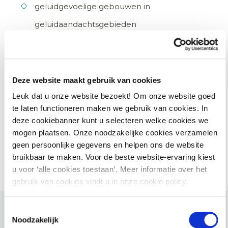
geluidgevoelige gebouwen in
geluidaandachtsgebieden
Stapsgewijs van bestemmingsplan naar
omgevingsplan
tijdelijk omgevingsplan: bestemmingsplan +
Deze website maakt gebruik van cookies
bruidsschat
Leuk dat u onze website bezoekt! Om onze website goed
te laten functioneren maken we gebruik van cookies. In
volwaardig omgevingsplan: bestemmingsplan +
deze cookiebanner kunt u selecteren welke cookies we
bruidsschat + gemeentelijke verordeningen
mogen plaatsen. Onze noodzakelijke cookies verzamelen
geen persoonlijke gegevens en helpen ons de website
bruikbaar te maken. Voor de beste website-ervaring kiest
u voor ‘alle cookies toestaan’. Meer informatie over het
gebruik van cookies vindt u in onze cookie policy.
Toestemmingsselectie
Noodzakelijk