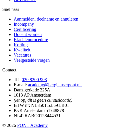
Snel naar
Aanmelden, deelname en annuleren
Incompany
Certificering
Docent worden
Klachtenprocedure
Korting
Kwaliteit
Vacatures
Veelgestelde vragen
Contact
Tel:
020 8200 908
E-mail:
academy@berghauserpont.nl.
Danzigerkade 225A
1013 AP Amsterdam
(let op, dit is
geen
cursuslocatie)
BTW nr: NL8501.53.591.B01
KvK Amsterdam 51748878
NL42RABO0158444531
© 2026
PONT Academy