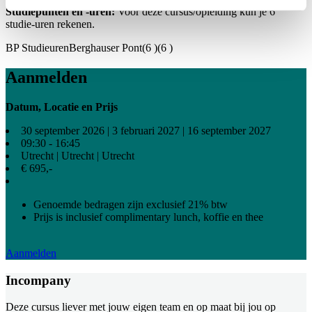
Studiepunten en -uren:
Voor deze cursus/opleiding kun je
6
studie-uren rekenen.
BP Studieuren
Berghauser Pont
(6 )
(6 )
Aanmelden
Datum, Locatie en Prijs
30 september 2026
|
3 februari 2027
|
16 september 2027
09:30 - 16:45
Utrecht
|
Utrecht
|
Utrecht
€ 695,-
Genoemde bedragen zijn exclusief 21% btw
Prijs is inclusief complimentary lunch, koffie en thee
Aanmelden
Incompany
Deze cursus liever met jouw eigen team en op maat bij jou op