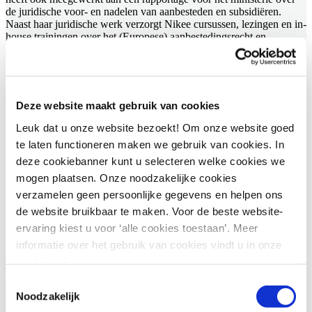
de juridische voor- en nadelen van aanbesteden en subsidiëren.
Naast haar juridische werk verzorgt Nikee cursussen, lezingen en in-
house trainingen over het (Europese) aanbestedingsrecht en
staatssteun. Ook is zij lid van de redactie van Gezondheidsrecht
Updates (GZR) Wkb.
Bekijk LinkedIn profiel
Marilou van der Feltz
Deze website maakt gebruik van cookies
Advocaat
Marilou van der Feltz is advocaat bij AKD en maakt deel uit van het
Leuk dat u onze website bezoekt! Om onze website goed
team Europees en mededingingsrecht. Zij is gespecialiseerd in
te laten functioneren maken we gebruik van cookies. In
Internationaal en Europees Recht en richt zich daarbij specifiek op
deze cookiebanner kunt u selecteren welke cookies we
het (nationaal en Europees) aanbestedingsrecht, staatssteunrecht en
het (nationaal en Europees) mededingingsrecht. Binnen deze
mogen plaatsen. Onze noodzakelijke cookies
rechtsgebieden staat Marilou zowel overheden als ondernemingen
verzamelen geen persoonlijke gegevens en helpen ons
bij. In het bijzonder adviseert en procedeert Marilou regelmatig over
de website bruikbaar te maken. Voor de beste website-
kwesties in het sociaal domein (jeugdhulp en maatschappelijke
ondersteuning). Daarnaast geeft Marilou regelmatig (in-house)
ervaring kiest u voor ‘alle cookies toestaan’. Meer
presentaties en cursussen over het (Europees) aanbestedingsrecht.
informatie over het gebruik van cookies vindt u in onze
cookie policy.
Bekijk LinkedIn profiel
Toestemmingsselectie
Referenties
Noodzakelijk