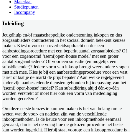
Materiaal
Studiepunten
Incompany
Inleiding
Jeugdhulp en/of maatschappelijke ondersteuning inkopen en dus
zorgaanbieders contracteren in het sociaal domein betekent keuzes
maken. Kiest u voor een overheidsopdracht en dus een
aanbestedingsprocedure met een beperkt aantal zorgaanbieders? Of
voor een zogenoemd ‘(semi)open-house model’ met een groter
aantal zorgaanbieders? Of voor een subsidie (en mogelijk een
subsidietender)? Iedere vorm van inkoop brengt weer andere vragen
met zich mee. Kies je bij een aanbestedingsprocedure voor een vast
tarief of laat je de markt de prijs bepalen? Aan welke regelgevend
kader zijn aanbestedende diensten gebonden bij toepassing van het
‘(semi) open-house’ model? Kan subsidiëring altijd één-op-één
worden verstrekt of moet hier ook een vorm van mededinging
worden gecreëerd?
Om deze eerste keuzes te kunnen maken is het van belang om te
weten wat de voor- en nadelen zijn van de verschillende
inkoopmethoden. Is de keuze voor een inkoopmethode eenmaal
gemaakt, dan is het de vraag hoe de gekozen procedure het beste
kan worden ingericht. Hierbij staat voorop: een inkoopprocedure is