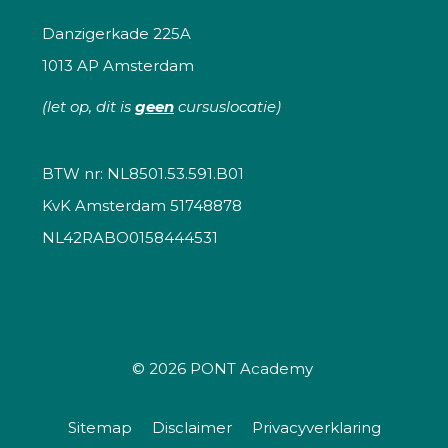
Danzigerkade 225A
1013 AP Amsterdam
(let op, dit is
geen
cursuslocatie)
BTW nr: NL8501.53.591.B01
KvK Amsterdam 51748878
NL42RABO0158444531
© 2026
PONT Academy
Sitemap
Disclaimer
Privacyverklaring