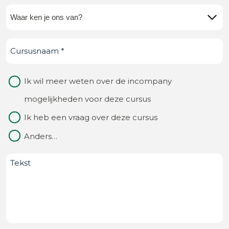
Waar
ken
Cursusnaam
(Vereist)
je
ons
Waarom
Ik wil meer weten over de incompany
van?
contact
mogelijkheden voor deze cursus
(Vereist)
Ik heb een vraag over deze cursus
Anders…
Bericht