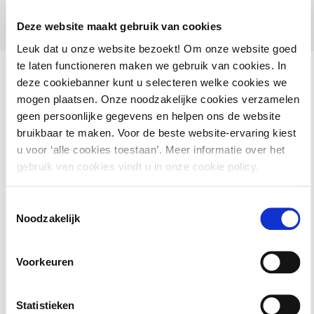
Deze website maakt gebruik van cookies
Leuk dat u onze website bezoekt! Om onze website goed
te laten functioneren maken we gebruik van cookies. In
deze cookiebanner kunt u selecteren welke cookies we
mogen plaatsen. Onze noodzakelijke cookies verzamelen
geen persoonlijke gegevens en helpen ons de website
Ook interessant voor jou
bruikbaar te maken. Voor de beste website-ervaring kiest
u voor ‘alle cookies toestaan’. Meer informatie over het
HAMIL voor gemeenten – Handhaving Milieu
gebruik van cookies vindt u in onze cookie policy.
2 september 2026
utrecht
Toestemmingsselectie
Noodzakelijk
Basiscursus Omgevingswet: inhoud en
Voorkeuren
systematiek
Statistieken