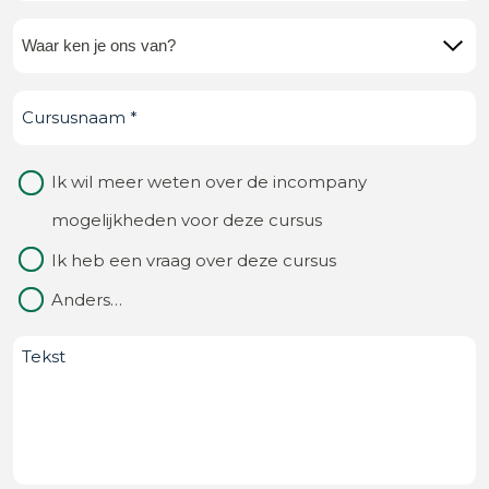
mail
(Vereist)
Waar
ken
Cursusnaam
(Vereist)
je
ons
Waarom
Ik wil meer weten over de incompany
van?
contact
mogelijkheden voor deze cursus
(Vereist)
Ik heb een vraag over deze cursus
Anders…
Bericht