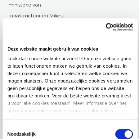
ministerie van
Infrastructuur en Milieu,
waar hij een bijdrage
heeft geleverd aan de
totstandkoming van de
Deze website maakt gebruik van cookies
Leuk dat u onze website bezoekt! Om onze website goed
nieuwe Omgevingswet.
te laten functioneren maken we gebruik van cookies. In
Wim is als docent
deze cookiebanner kunt u selecteren welke cookies we
verbonden aan de
mogen plaatsen. Onze noodzakelijke cookies verzamelen
geen persoonlijke gegevens en helpen ons de website
AvOB en verzorgt
bruikbaar te maken. Voor de beste website-ervaring kiest
opleidingen, cursussen
u voor ‘alle cookies toestaan’. Meer informatie over het
gebruik van cookies vindt u in onze cookie policy.
en trainingen in de
vakgebieden
Toestemmingsselectie
Noodzakelijk
ruimtelijke ordening,