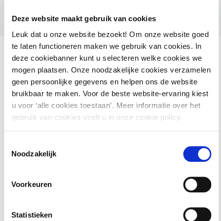
Deze website maakt gebruik van cookies
Leuk dat u onze website bezoekt! Om onze website goed
te laten functioneren maken we gebruik van cookies. In
deze cookiebanner kunt u selecteren welke cookies we
mogen plaatsen. Onze noodzakelijke cookies verzamelen
geen persoonlijke gegevens en helpen ons de website
Ook interessant voor jou
bruikbaar te maken. Voor de beste website-ervaring kiest
u voor ‘alle cookies toestaan’. Meer informatie over het
HAMIL voor gemeenten – Handhaving Milieu
gebruik van cookies vindt u in onze cookie policy.
2 september 2026
utrecht
Toestemmingsselectie
Noodzakelijk
Basiscursus Omgevingswet: inhoud en
Voorkeuren
systematiek
Statistieken