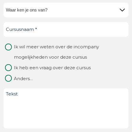
Waar
ken
Cursusnaam
(Vereist)
je
ons
Waarom
Ik wil meer weten over de incompany
van?
contact
mogelijkheden voor deze cursus
(Vereist)
Ik heb een vraag over deze cursus
Anders…
Bericht