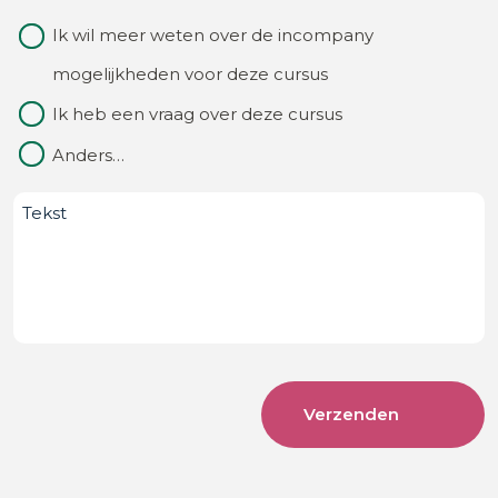
ons
Waarom
Ik wil meer weten over de incompany
van?
contact
mogelijkheden voor deze cursus
(Vereist)
Ik heb een vraag over deze cursus
Anders…
Bericht