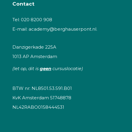
Contact
Tel:
020 8200 908
E-mail:
academy@berghauserpont.nl.
Danzigerkade 225A
1013 AP Amsterdam
(let op, dit is
geen
cursuslocatie)
BTW nr: NL8501.53.591.B01
KvK Amsterdam 51748878
NL42RABO0158444531