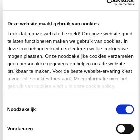
Deze website maakt gebruik van cookies
Leuk dat u onze website bezoekt! Om onze website goed
Materiaal
te laten functioneren maken we gebruik van cookies. In
deze cookiebanner kunt u selecteren welke cookies we
mogen plaatsen. Onze noodzakelijke cookies verzamelen
Digitale hand-outs en eventueel aanvullend digitaal
geen persoonlijke gegevens en helpen ons de website
materiaal
bruikbaar te maken. Voor de beste website-ervaring kiest
u voor ‘alle cookies toestaan’. Meer informatie over het
Toegang tot de gehele
digitale kennisbank
PONT |
gebruik van cookies vindt u in onze cookie policy.
Data & Privacy
tot een maand na de cursus
Hiermee krijgt u toegang tot het dossier met alle
Toestemmingsselectie
Noodzakelijk
relevante achtergrondinformatie rondom uw cursus. Zo
kunt u voor, tijdens en na de cursus continu leren over
Voorkeuren
dit onderwerp.