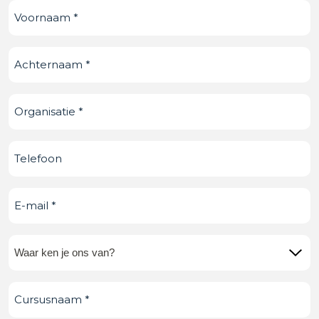
Voornaam
(Vereist)
Achternaam
(Vereist)
Organisatie
(Vereist)
Telefoonnummer
E-
mail
(Vereist)
Waar
ken
Cursusnaam
(Vereist)
je