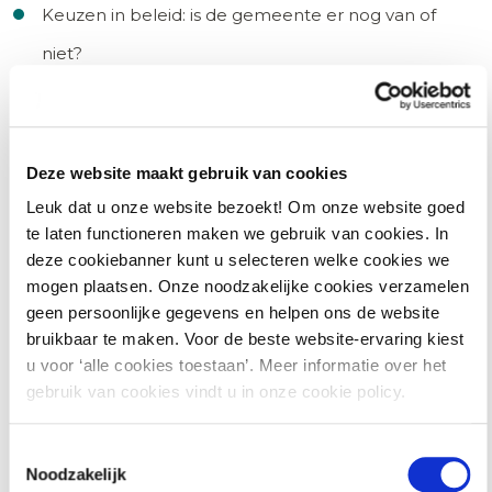
Keuzen in beleid: is de gemeente er nog van of
niet?
De unhappy flow: wat als het mis gaat tijdens de
bouw?
Het gevolg van ‘aan de regels voldoen’: hoe
Deze website maakt gebruik van cookies
omgaan met casco, deelleveringen en kleine
Leuk dat u onze website bezoekt! Om onze website goed
te laten functioneren maken we gebruik van cookies. In
gebreken?
deze cookiebanner kunt u selecteren welke cookies we
de rol van gelijkwaardigheid
mogen plaatsen. Onze noodzakelijke cookies verzamelen
geen persoonlijke gegevens en helpen ons de website
bruikbaar te maken. Voor de beste website-ervaring kiest
u voor ‘alle cookies toestaan’. Meer informatie over het
Deelnemers wordt gevraagd eigen voorbeelden en
gebruik van cookies vindt u in onze cookie policy.
cases in te brengen ter bespreking.
Toestemmingsselectie
Noodzakelijk