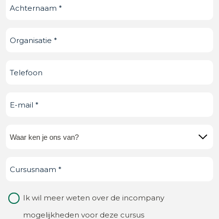
Achternaam
(Vereist)
Organisatie
(Vereist)
Telefoonnummer
E-
mail
(Vereist)
Waar
ken
Cursusnaam
(Vereist)
je
ons
Waarom
Ik wil meer weten over de incompany
van?
contact
mogelijkheden voor deze cursus
(Vereist)