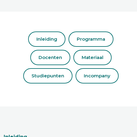
Inleiding
Programma
Docenten
Materiaal
Studiepunten
Incompany
Inleiding