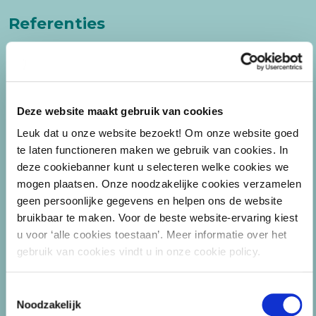
Referenties
Deze website maakt gebruik van cookies
Goede opbouw en uitleg.
Leuk dat u onze website bezoekt! Om onze website goed
te laten functioneren maken we gebruik van cookies. In
deze cookiebanner kunt u selecteren welke cookies we
De uitleg was helder, de vragen werden goed
mogen plaatsen. Onze noodzakelijke cookies verzamelen
geen persoonlijke gegevens en helpen ons de website
beantwoord en het was precies wat ik had
bruikbaar te maken. Voor de beste website-ervaring kiest
verwacht.
u voor ‘alle cookies toestaan’. Meer informatie over het
gebruik van cookies vindt u in onze cookie policy.
Toestemmingsselectie
Noodzakelijk