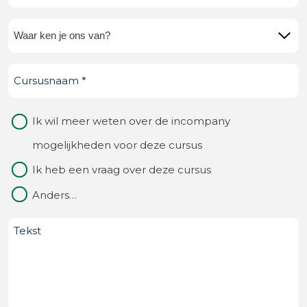
mail
(Vereist)
Waar
ken
Cursusnaam
(Vereist)
je
ons
Waarom
Ik wil meer weten over de incompany
van?
contact
mogelijkheden voor deze cursus
(Vereist)
Ik heb een vraag over deze cursus
Anders…
Bericht