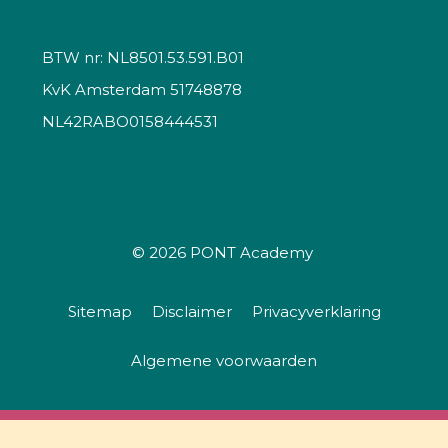
BTW nr: NL8501.53.591.B01
KvK Amsterdam 51748878
NL42RABO0158444531
© 2026
PONT Academy
Sitemap
Disclaimer
Privacyverklaring
Algemene voorwaarden
Luchtkwaliteit en geur in de Omgevingswet